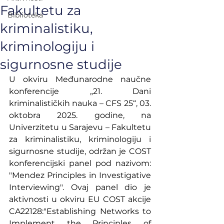
Fakultetu za
Biblioteka
kriminalistiku,
kriminologiju i
sigurnosne studije
U okviru Međunarodne naučne 
konferencije „21. Dani 
kriminalističkih nauka – CFS 25“, 03. 
oktobra 2025. godine, na 
Univerzitetu u Sarajevu – Fakultetu 
za kriminalistiku, kriminologiju i 
sigurnosne studije, održan je COST 
konferencijski panel pod nazivom: 
"Mendez Principles in Investigative 
Interviewing". Ovaj panel dio je 
aktivnosti u okviru EU COST akcije 
CA22128:"Establishing Networks to 
Implement the Principles of 