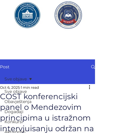
UNIVERZITET U SARAJEVU
FAKULTET ZA
KRIMINALISTIKU,
KRIMINOLOGIJU
I SIGURNOSNE STUDIJE
Post
Sve objave
Oct 6, 2025
1 min read
Sve objave
COST konferencijski
Obavještenja
panel o Mendezovim
Događaji
principima u istražnom
Konkursi
intervjuisanju održan na
Aktivnosti