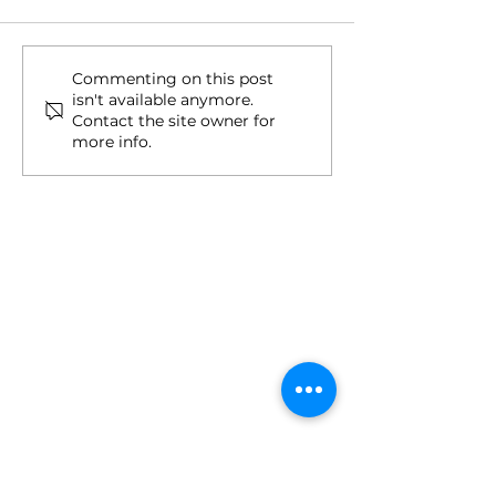
Upis na II ciklus studija
Drugi upisni ro
Commenting on this post
isn't available anymore.
ciklus i Integri
Contact the site owner for
studij
more info.