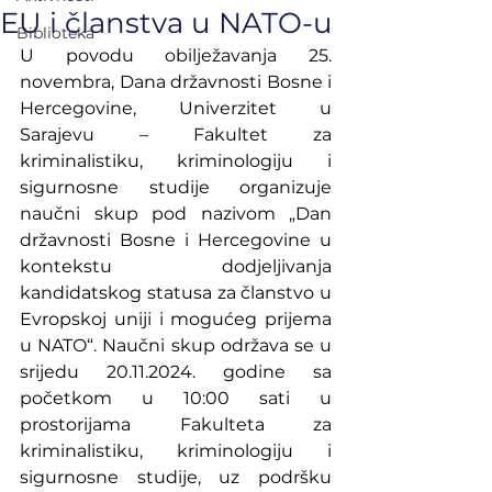
EU i članstva u NATO-u
Biblioteka
U povodu obilježavanja 25. 
novembra, Dana državnosti Bosne i 
Hercegovine, Univerzitet u 
Sarajevu – Fakultet za 
kriminalistiku, kriminologiju i 
sigurnosne studije organizuje 
naučni skup pod nazivom „Dan 
državnosti Bosne i Hercegovine u 
kontekstu dodjeljivanja 
kandidatskog statusa za članstvo u 
Evropskoj uniji i mogućeg prijema 
u NATO“. Naučni skup održava se u 
srijedu 20.11.2024. godine sa 
početkom u 10:00 sati u 
prostorijama Fakulteta za 
kriminalistiku, kriminologiju i 
sigurnosne studije, uz podršku 