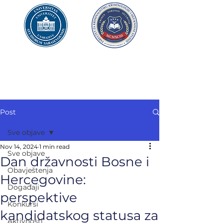
UNIVERZITET U SARAJEVU
FAKULTET ZA
KRIMINALISTIKU,
KRIMINOLOGIJU
I SIGURNOSNE STUDIJE
Post
Sve objave
Nov 14, 2024
1 min read
Sve objave
Dan državnosti Bosne i
Obavještenja
Hercegovine:
Događaji
perspektive
Konkursi
kandidatskog statusa za
Aktivnosti