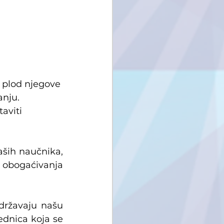
 plod njegove 
nju. 
aviti 
aših naučnika, 
 obogaćivanja 
ržavaju našu 
ednica koja se 