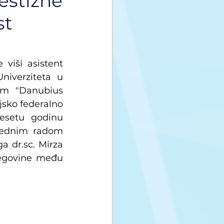
restižne
st
iši asistent 
niverziteta u 
om "Danubius 
sko federalno 
esetu godinu 
rednim radom 
 dr.sc. Mirza 
egovine među 