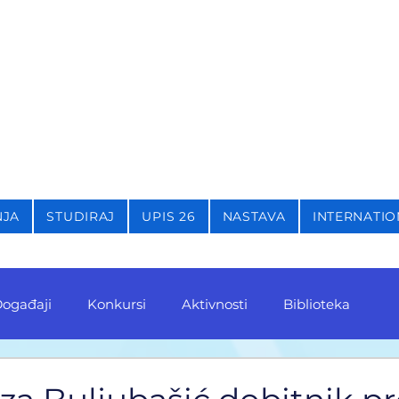
STIKU,
KRIMINOLOGIJU 
NJA
STUDIRAJ
UPIS 26
NASTAVA
INTERNATIO
ogađaji
Konkursi
Aktivnosti
Biblioteka