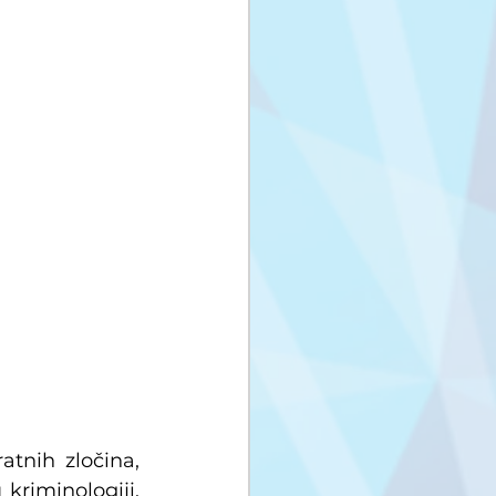
tnih zločina, 
riminologiji, 