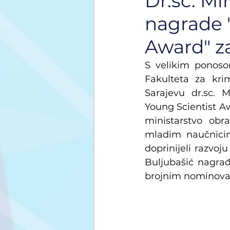
Dr.sc. Mi
nagrade 
Award" z
S velikim ponosom
Fakulteta za krim
Sarajevu dr.sc. 
Young Scientist Aw
ministarstvo obra
mladim naučnicim
doprinijeli razvoj
Buljubašić nagrađ
brojnim nominovani