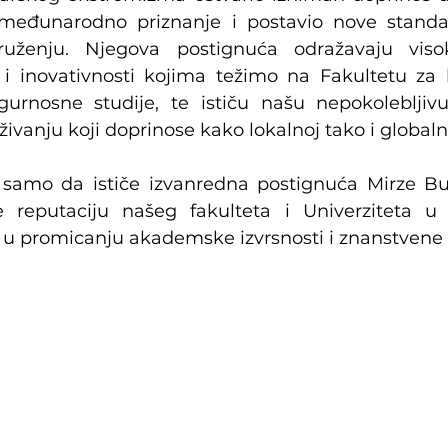
 međunarodno priznanje i postavio nove stand
ženju. Njegova postignuća odražavaju visok
 i inovativnosti kojima težimo na Fakultetu za kr
igurnosne studije, te ističu našu nepokolebljiv
živanju koji doprinose kako lokalnoj tako i globaln
samo da ističe izvanredna postignuća Mirze Bul
e reputaciju našeg fakulteta i Univerziteta u 
a u promicanju akademske izvrsnosti i znanstvene 