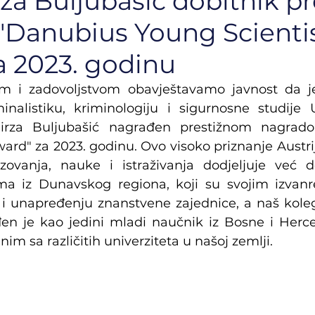
rza Buljubašić dobitnik p
"Danubius Young Scienti
a 2023. godinu
 i zadovoljstvom obavještavamo javnost da je v
inalistiku, kriminologiju i sigurnosne studije U
Mirza Buljubašić nagrađen prestižnom nagrad
ard" za 2023. godinu. Ovo visoko priznanje Austrij
zovanja, nauke i istraživanja dodjeljuje već d
a iz Dunavskog regiona, koji su svojim izvan
u i unapređenju znanstvene zajednice, a naš kolega
en je kao jedini mladi naučnik iz Bosne i Herc
m sa različitih univerziteta u našoj zemlji.