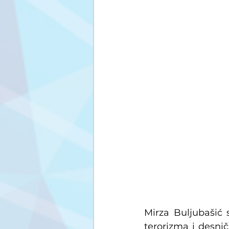
Mirza Buljubašić 
terorizma i desni