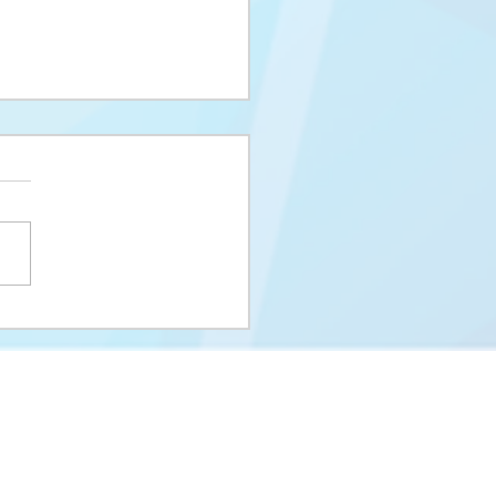
i upisni rok na I
us i Integrisani studij
eUNSA
Univerzitet u Sarajevu
Zakoni i propisi UNSA
Kontakti
m
Stara stranica