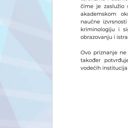
čime je zaslužio
akademskom okru
naučne izvrsnosti
kriminologiju i s
obrazovanju i istra
Ovo priznanje ne 
također potvrđuj
vodećih institucij