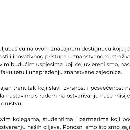
uljubašiću na ovom značajnom dostignuću koje je
osti i inovativnog pristupa u znanstvenom istraživa
im budućim uspjesima koji će, uvjereni smo, nast
 fakultetu i unapređenju znanstvene zajednice.
jajan trenutak koji slavi izvrsnost i posvećenost n
 da nastavimo s radom na ostvarivanju naše misije
 društvu.
vim kolegama, studentima i partnerima koji pod
 ostvarenju naših ciljeva. Ponosni smo što smo zaj