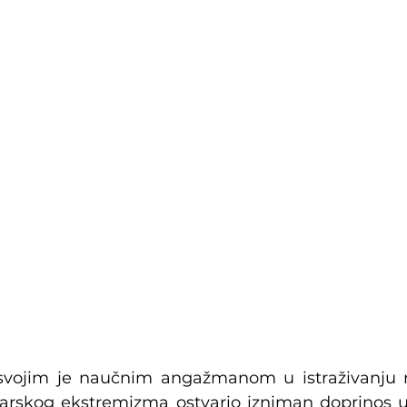
svojim je naučnim angažmanom u istraživanju ra
čarskog ekstremizma ostvario izniman doprinos u k