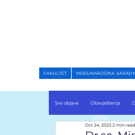
NIVERZITET U SARAJEVU
AKULTET ZA KRIMINALI
FAKULTET
MEĐUNARODNA SARAD
Sve objave
Obavještenja
D
Oct 24, 2023
2 min read