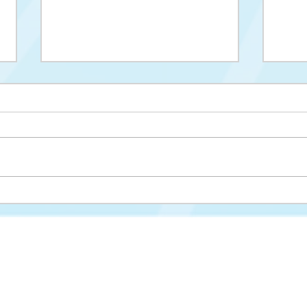
Upis na II ciklus studija
Drug
cikl
Misija i vizija
FAKULTET ZA KRIMINALISTIKU,
KRIMINOLOGIJU I SIGURNOSNE STUDIJE
Struktura fakulteta
Univerzitet u Sarajevu
Studijski programi
Zmaja od Bosne 8
Nastavni plan i progra
71000 Sarajevo
Novosti
Bosna i Hercegovina
Međunarodna saradnja
📞 Tel: +387 33 561 200
Kontakt