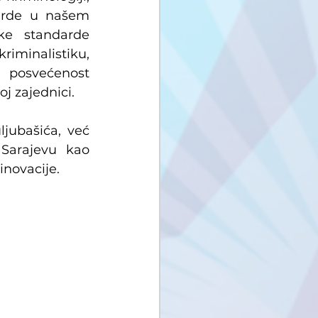
arde u našem 
e standarde 
iminalistiku, 
u posvećenost 
oj zajednici.
jubašića, već 
Sarajevu kao 
inovacije.