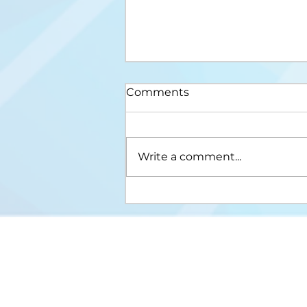
Comments
Write a comment...
Upis na III ciklus studija