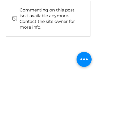
Upis na II ciklus studija
Drugi upisni ro
Commenting on this post
isn't available anymore.
ciklus i Integri
Contact the site owner for
studij
more info.