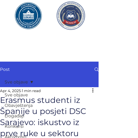
UNIVERZITET U SARAJEVU
FAKULTET ZA
KRIMINALISTIKU,
KRIMINOLOGIJU
I SIGURNOSNE STUDIJE
Post
Sve objave
Apr 4, 2025
1 min read
Sve objave
Erasmus studenti iz
Obavještenja
Španije u posjeti DSC
Događaji
Sarajevo: iskustvo iz
Konkursi
prve ruke u sektoru
Aktivnosti