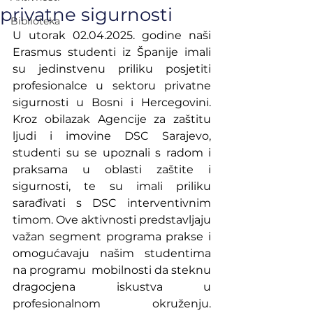
privatne sigurnosti
Biblioteka
U utorak 02.04.2025. godine naši 
Erasmus studenti iz Španije imali 
su jedinstvenu priliku posjetiti 
profesionalce u sektoru privatne 
sigurnosti u Bosni i Hercegovini. 
Kroz obilazak Agencije za zaštitu 
ljudi i imovine DSC Sarajevo, 
studenti su se upoznali s radom i 
praksama u oblasti zaštite i 
sigurnosti, te su imali priliku 
sarađivati s DSC interventivnim 
timom. Ove aktivnosti predstavljaju 
važan segment programa prakse i 
omogućavaju našim studentima 
na programu  mobilnosti da steknu 
dragocjena iskustva u 
profesionalnom okruženju. 