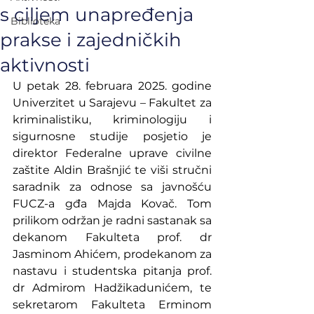
s ciljem unapređenja
Biblioteka
prakse i zajedničkih
aktivnosti
U petak 28. februara 2025. godine 
Univerzitet u Sarajevu – Fakultet za 
kriminalistiku, kriminologiju i 
sigurnosne studije posjetio je 
direktor Federalne uprave civilne 
zaštite Aldin Brašnjić te viši stručni 
saradnik za odnose sa javnošću 
FUCZ-a gđa Majda Kovač. Tom 
prilikom održan je radni sastanak sa 
dekanom Fakulteta prof. dr 
Jasminom Ahićem, prodekanom za 
nastavu i studentska pitanja prof. 
dr Admirom Hadžikadunićem, te 
sekretarom Fakulteta Erminom 