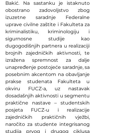
Bakić. Na sastanku je istaknuto 
obostrano zadovoljstvo zbog 
izuzetne saradnje Federalne 
uprave civilne zaštite i Fakulteta za 
kriminalistiku, kriminologiju i 
sigurnosne studije kao 
dugogodišnjih partnera u realizaciji 
brojnih zajedničkih aktivnosti, te 
izražena spremnost za dalje 
unapređenje postojeće saradnje, sa 
posebnim akcentom na obavljanje 
prakse studenata Fakulteta u 
okviru FUCZ-a, uz nastavak 
dosadašnjih aktivnosti u segmentu 
praktične nastave – studentskih 
posjeta FUCZ-u i realizacije 
zajedničkih praktičnih vježbi, 
naročito za studente integrisanog 
studija prvog i drugog ciklusa 