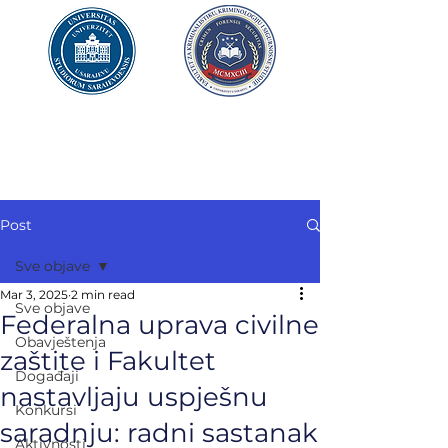
UNIVERZITET U SARAJEVU
FAKULTET ZA
KRIMINALISTIKU,
KRIMINOLOGIJU
I SIGURNOSNE STUDIJE
Post
Sve objave
Mar 3, 2025
2 min read
Sve objave
Federalna uprava civilne
Obavještenja
zaštite i Fakultet
Događaji
nastavljaju uspješnu
Konkursi
saradnju: radni sastanak
Aktivnosti