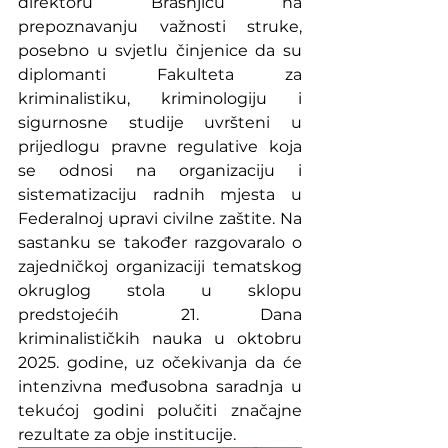
direktoru Brašnjiću na 
prepoznavanju važnosti struke, 
posebno u svjetlu činjenice da su 
diplomanti Fakulteta za 
kriminalistiku, kriminologiju i 
sigurnosne studije uvršteni u 
prijedlogu pravne regulative koja 
se odnosi na organizaciju i 
sistematizaciju radnih mjesta u 
Federalnoj upravi civilne 
zaštite.
 Na
s
astanku se također razgovaralo o 
zajedničkoj organizaciji tematskog 
okruglog stola u sklopu 
predstojećih 21. Dana 
kriminalističkih nauka u oktobru 
2025. godine, uz očekivanja da će 
intenzivna međusobna saradnja u 
tekućoj godini polučiti značajne 
rezultate za obje institucije.