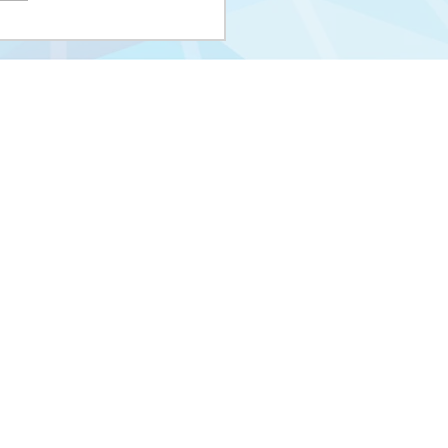
i upisni rok na I
us i Integrisani studij
eUNSA
Univerzitet u Sarajevu
Zakoni i propisi UNSA
Kontakti
m
Stara stranica
– UNSA