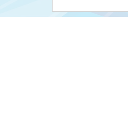

© 202