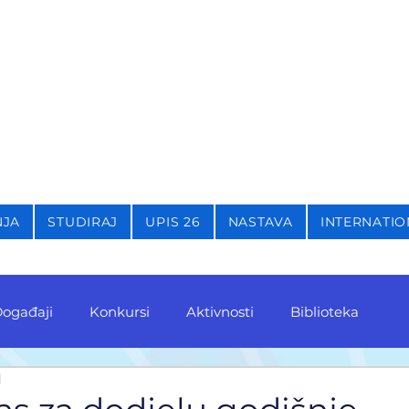
STIKU,
KRIMINOLOGIJU 
NJA
STUDIRAJ
UPIS 26
NASTAVA
INTERNATIO
ogađaji
Konkursi
Aktivnosti
Biblioteka
d