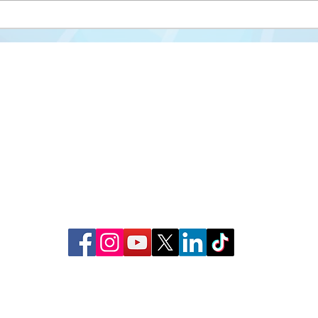
Drug
cikl
Misija i vizija
FAKULTET ZA KRIMINALISTIKU,
KRIMINOLOGIJU I SIGURNOSNE STUDIJE
Struktura fakulteta
Univerzitet u Sarajevu
Studijski programi
Zmaja od Bosne 8
Nastavni plan i progra
71000 Sarajevo
Novosti
Bosna i Hercegovina
Međunarodna saradnja
📞 Tel: +387 33 561 200
Kontakt
📧 E-mail:
fkn@fkn.unsa.ba
Studentska služba

www.fkn.edu.ba
6 Fakultet za kriminalistiku, kriminologiju i sigurnosne studije 
Sva prava zadržana
Politika privatnosti
| Pristup informacijama