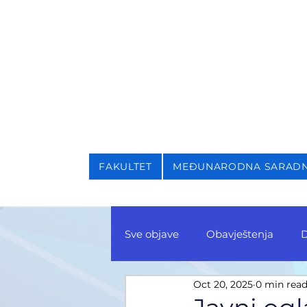
NIVERZITET U SARAJEVU
AKULTET ZA KRIMINALI
FAKULTET
MEĐUNARODNA SARAD
Sve objave
Obavještenja
D
Oct 20, 2025
0 min rea