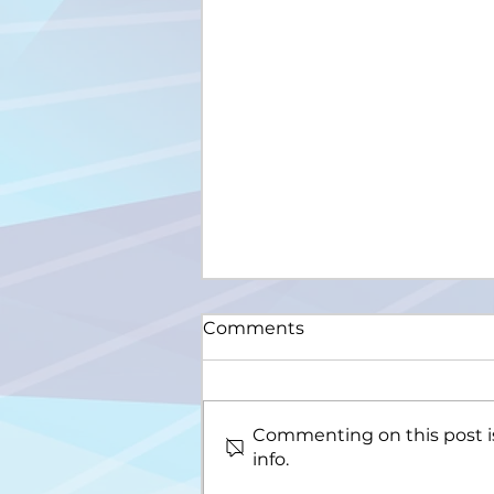
Comments
Commenting on this post is
info.
Upis na III ciklus studija