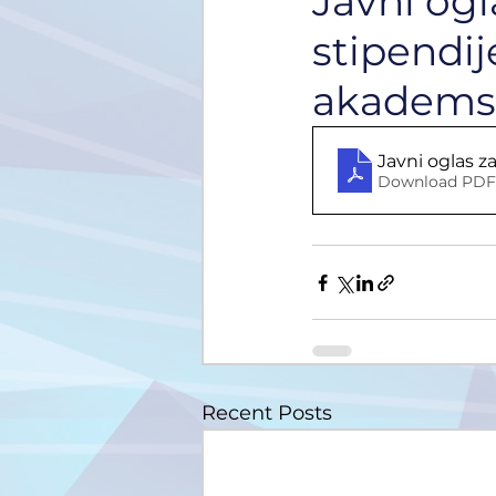
Javni ogl
stipendij
akademsk
Javni oglas z
Download PDF 
Recent Posts