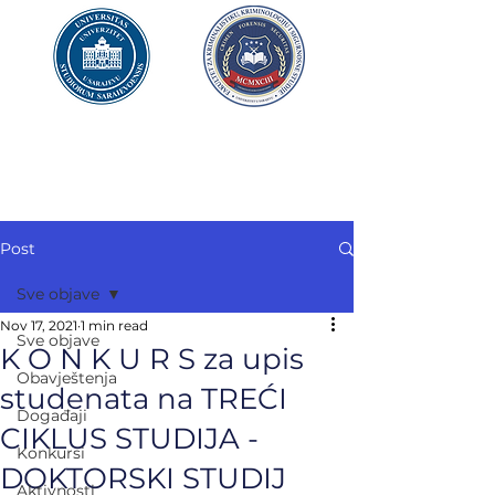
UNIVERZITET U SARAJEVU
FAKULTET ZA
KRIMINALISTIKU,
KRIMINOLOGIJU
I SIGURNOSNE STUDIJE
Post
Sve objave
Nov 17, 2021
1 min read
Sve objave
K O N K U R S za upis
Obavještenja
studenata na TREĆI
Događaji
CIKLUS STUDIJA -
Konkursi
DOKTORSKI STUDIJ
Aktivnosti