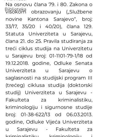
Na osnovu člana 79. i 80. Zakona o 
Biblioteka
visokom obrazovanju („Službene 
novine Kantona Sarajevo“, broj: 
33/17, 35/20 i 40/20), člana 129. 
Statuta Univerziteta u Sarajevu, 
člana 21. do 25. Pravila studiranja za 
treći ciklus studija na Univerzitetu 
u Sarajevu broj: 01-1101-79-1/18 od 
19.12.2018. godine, Odluke Senata 
Univerziteta u Sarajevu o 
saglasnosti na studijski program III 
(trećeg) ciklusa studija (doktorski 
studij) Univerziteta u Sarajevu - 
Fakulteta za kriminalistiku, 
kriminologiju i sigurnosne studije 
broj: 01-38-622/13 od 06.03.2013. 
godine, Odluke Vijeća Univerziteta 
u Sarajevu - Fakulteta za 
kriminalistiku, kriminologiju i 