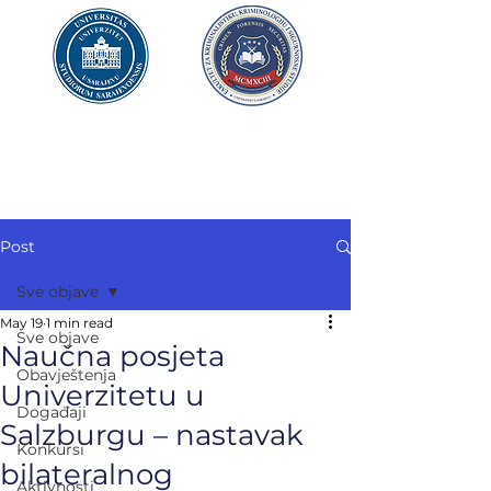
UNIVERZITET U SARAJEVU
FAKULTET ZA
KRIMINALISTIKU,
KRIMINOLOGIJU
I SIGURNOSNE STUDIJE
Post
Sve objave
May 19
1 min read
Sve objave
Naučna posjeta
Obavještenja
Univerzitetu u
Događaji
Salzburgu – nastavak
Konkursi
bilateralnog
Aktivnosti