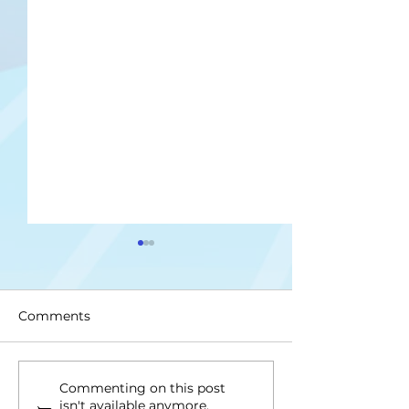
Comments
Upis na II ciklus studija
Drugi upisni ro
Commenting on this post
isn't available anymore.