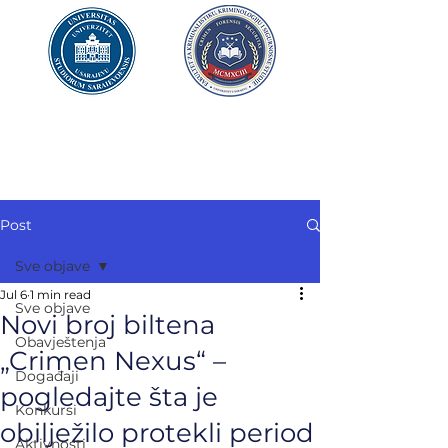
UNIVERZITET U SARAJEVU
FAKULTET ZA
KRIMINALISTIKU,
KRIMINOLOGIJU
I SIGURNOSNE STUDIJE
Post
Sve objave
Jul 6
1 min read
Sve objave
Novi broj biltena
Obavještenja
„Crimen Nexus“ –
Događaji
pogledajte šta je
Konkursi
obilježilo protekli period
Aktivnosti