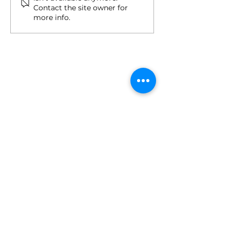
ciklus i Integri
Contact the site owner for
studij
more info.
FAKULTET ZA KRIMINALISTIKU,
KRIMINOLOGIJU I SIGURNOSNE STUDIJE
Univerzitet u Sarajevu