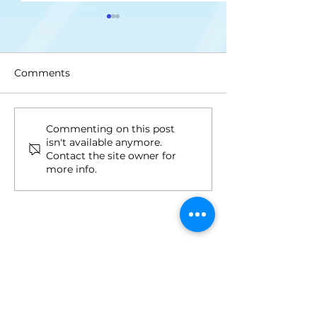
Comments
Upis na II ciklus studija
Drugi upisni ro
Commenting on this post
isn't available anymore.
ciklus i Integri
Contact the site owner for
studij
more info.