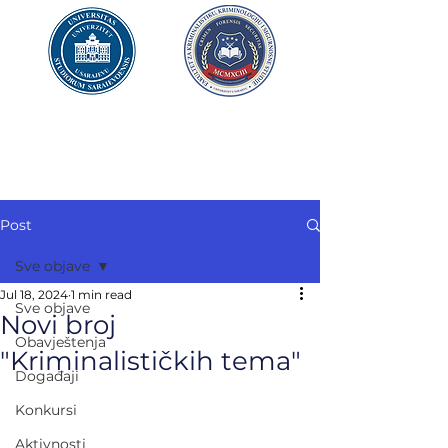
UNIVERZITET U SARAJEVU
FAKULTET ZA
KRIMINALISTIKU,
KRIMINOLOGIJU
I SIGURNOSNE STUDIJE
Post
Sve objave
Jul 18, 2024
1 min read
Sve objave
Novi broj
Obavještenja
"Kriminalističkih tema"
Događaji
Konkursi
Aktivnosti