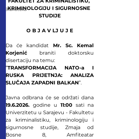
FAKULTET ZA KRIMINALISTIKU, 
KRIMINOLOGIJU I SIGURNOSNE 
Biblioteka
STUDIJE
O B J A V LJ U J E
Da će kandidat 
Mr. Sc. Kemal 
Korjenić
 braniti doktorsku 
disertaciju na temu:
”
TRANSFORMACIJA NATO-a I 
RUSKA PRIJETNJA: ANALIZA 
SLUČAJA ZAPADNI BALKAN
”.
Javna odbrana će se održati dana 
19.6.2026. 
godine u 
11:00 
sati na 
Univerzitetu u Sarajevu - Fakultetu 
za kriminalistiku, kriminologiju i 
sigurnosne studije, Zmaja od 
Bosne 8, Amfiteatar 