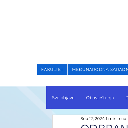
NIVERZITET U SARAJEVU
AKULTET ZA KRIMINALI
FAKULTET
MEĐUNARODNA SARAD
Sve objave
Obavještenja
D
Sep 12, 2024
1 min read