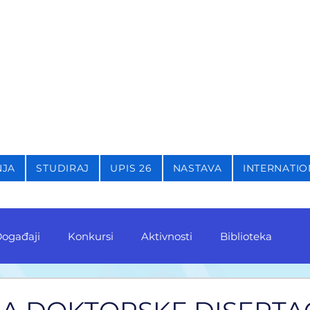
STIKU,
KRIMINOLOGIJU 
NJA
STUDIRAJ
UPIS 26
NASTAVA
INTERNATIO
ogađaji
Konkursi
Aktivnosti
Biblioteka