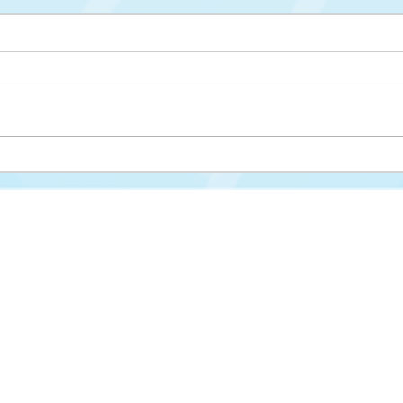
Upis na II ciklus studija
Drug
cikl
Misija i vizija
FAKULTET ZA KRIMINALISTIKU,
KRIMINOLOGIJU I SIGURNOSNE STUDIJE
Struktura fakulteta
Univerzitet u Sarajevu
Studijski programi
Zmaja od Bosne 8
Nastavni plan i progra
71000 Sarajevo
Novosti
Bosna i Hercegovina
Međunarodna saradnja
📞 Tel: +387 33 561 200
Kontakt
📧 E-mail:
fkn@fkn.unsa.ba
Studentska služba

www.fkn.edu.ba