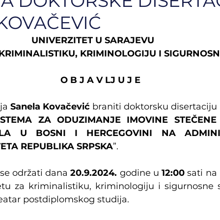
 DOKTORSKE DISERTAC
KOVAČEVIĆ
                                              UNIVERZITET U SARAJEVU
KRIMINALISTIKU, KRIMINOLOGIJU I SIGURNOSN
O B J A V LJ U J E
ja 
Sanela Kovačević 
braniti doktorsku disertaciju
ISTEMA ZA ODUZIMANJE IMOVINE STEČENE 
LA U BOSNI I HERCEGOVINI NA ADMINIS
ETA REPUBLIKA SRPSKA
”.
se održati dana 
20.9.2024. 
godine u 
12:00
 sati na
tu za kriminalistiku, kriminologiju i sigurnosne s
eatar postdiplomskog studija.