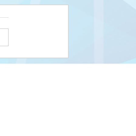
i upisni rok na I
us i Integrisani studij
eUNSA
Univerzitet u Sarajevu
Zakoni i propisi UNSA
Kontakti
m
Stara stranica