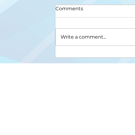
Comments
Write a comment...
Upis na III ciklus studija
