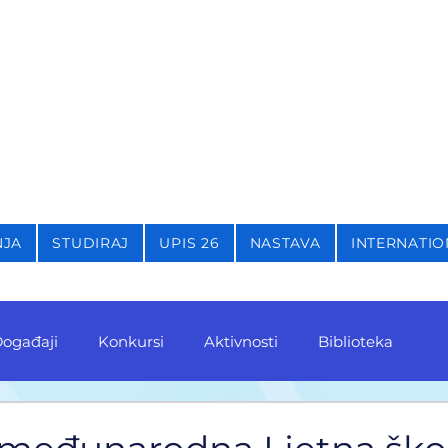
STIKU,
KRIMINOLOGIJU 
NJA
STUDIRAJ
UPIS 26
NASTAVA
INTERNATIO
ogađaji
Konkursi
Aktivnosti
Biblioteka