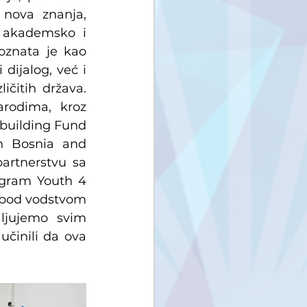
 nova znanja, 
e akademsko i 
oznata je kao 
ijalog, već i 
ičitih država. 
rodima, kroz 
building Fund 
 Bosnia and 
rtnerstvu sa 
ogram Youth 4 
a pod vodstvom 
jujemo svim 
činili da ova 