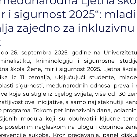
međunarodna Ljetna ško
r i sigurnost 2025“: mladi 
alja zajedno za inkluzivnu
t
do 26. septembra 2025. godine na Univerzitetu 
minalistiku, kriminologiju i sigurnosne studij
a škola Žene, mir i sigurnost 2025. Ljetna škola 
ka iz 11 zemalja, uključujući studente, mlade 
blasti sigurnosti, međunarodnih odnosa, prava i ro
 koje su stigle iz cijelog svijeta, više od 130 zem
atljivost ove inicijative, a samo najistaknutiji kand
o programa. Tokom pet intenzivnih dana, polaznici 
išljenih modula koji su obuhvatili ključne tem
 s posebnim naglaskom na ulogu i doprinos žena
prevencije sukoba. Kroz predavanja, panel diskusi