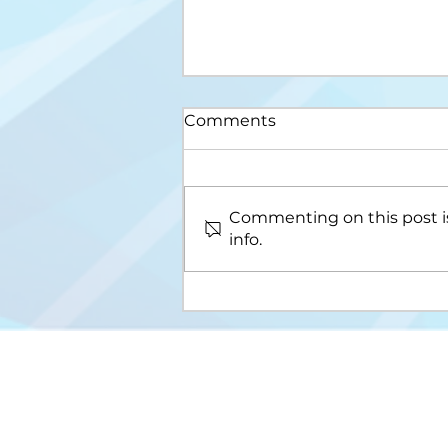
Comments
Commenting on this post is
info.
Upis na III ciklus studija