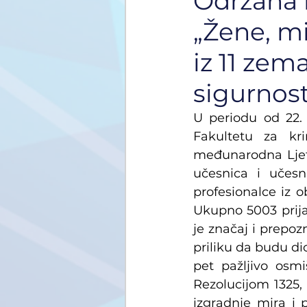
Održana 
„Žene, mi
iz 11 zem
sigurnos
U periodu od 22. 
Fakultetu za kri
međunarodna Ljetn
učesnica i učesni
profesionalce iz o
Ukupno 5003 prijave
je značaj i prepozn
priliku da budu di
pet pažljivo osm
Rezolucijom 1325,
izgradnje mira i 