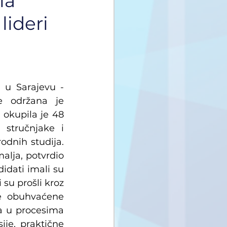
la
lideri
u Sarajevu - 
e održana je 
okupila je 48 
stručnjake i 
dnih studija. 
alja, potvrdio 
idati imali su 
su prošli kroz 
e obuhvaćene 
 u procesima 
je, praktične 