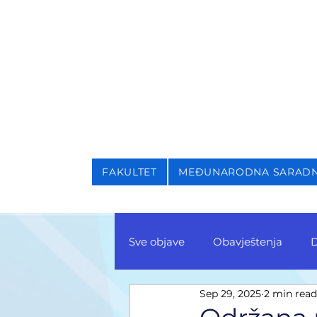
NIVERZITET U SARAJEVU
AKULTET ZA KRIMINALI
FAKULTET
MEĐUNARODNA SARAD
Sve objave
Obavještenja
D
Sep 29, 2025
2 min read