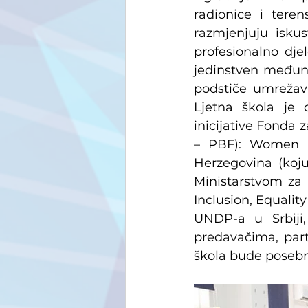
radionice i teren
razmjenjuju iskus
profesionalno dje
jedinstven međuna
podstiče umrežavan
Ljetna škola je 
inicijative Fonda
– PBF): Women L
Herzegovina (koj
Ministarstvom za 
Inclusion, Equalit
UNDP-a u Srbiji
predavačima, part
škola bude posebn