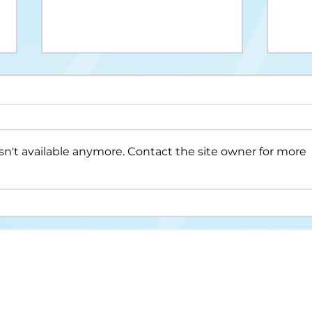
n't available anymore. Contact the site owner for more
Upis na II ciklus studija
Drug
cikl
Misija i vizija
FAKULTET ZA KRIMINALISTIKU,
KRIMINOLOGIJU I SIGURNOSNE STUDIJE
Struktura fakulteta
Univerzitet u Sarajevu
Studijski programi
Zmaja od Bosne 8
Nastavni plan i progra
71000 Sarajevo
Novosti
Bosna i Hercegovina
Međunarodna saradnja