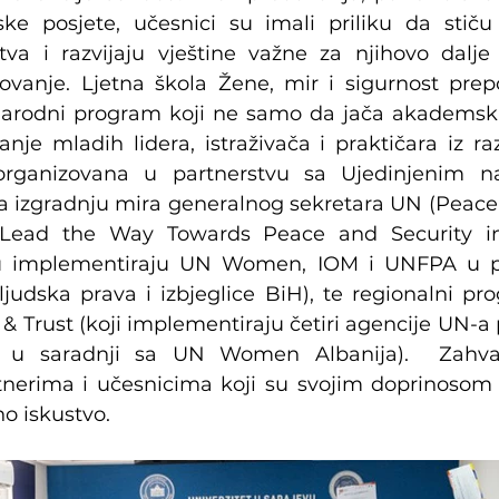
ske posjete, učesnici su imali priliku da stiču
tva i razvijaju vještine važne za njihovo dalj
lovanje. Ljetna škola Žene, mir i sigurnost prep
rodni program koji ne samo da jača akademski d
je mladih lidera, istraživača i praktičara iz razl
organizovana u partnerstvu sa Ujedinjenim na
 za izgradnju mira generalnog sekretara UN (Peace
ead the Way Towards Peace and Security in
u implementiraju UN Women, IOM i UNFPA u pa
ljudska prava i izbjeglice BiH), te regionalni pr
y & Trust (koji implementiraju četiri agencije UN-
, u saradnji sa UN Women Albanija).  Zahval
nerima i učesnicima koji su svojim doprinosom u
o iskustvo.