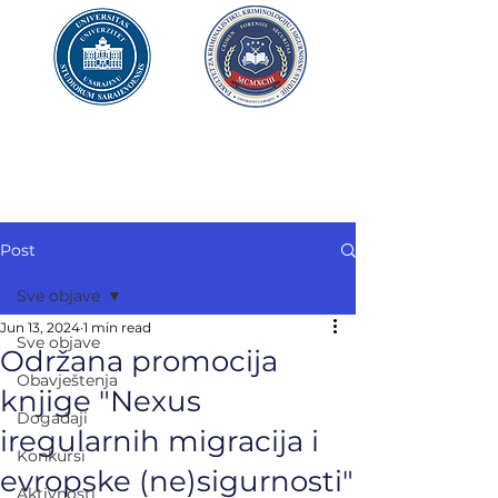
UNIVERZITET U SARAJEVU
FAKULTET ZA
KRIMINALISTIKU,
KRIMINOLOGIJU
I SIGURNOSNE STUDIJE
Post
Sve objave
Jun 13, 2024
1 min read
Sve objave
Održana promocija
Obavještenja
knjige "Nexus
Događaji
iregularnih migracija i
Konkursi
evropske (ne)sigurnosti"
Aktivnosti