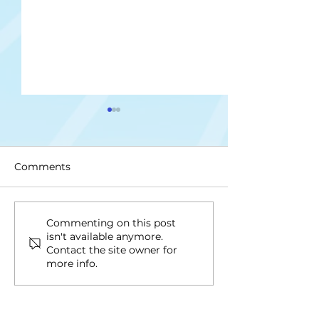
Comments
Upis na II ciklus studija
Drugi upisni ro
Commenting on this post
isn't available anymore.
ciklus i Integri
Contact the site owner for
studij
more info.