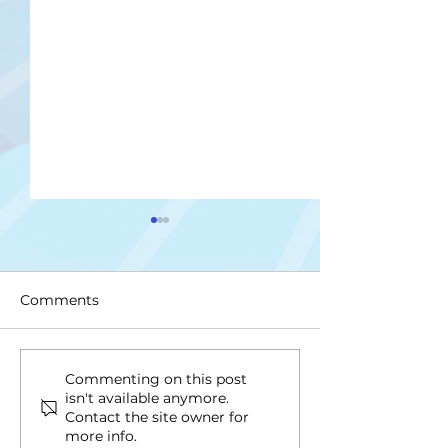
Comments
Upis na II ciklus studija
Drugi upisni ro
Commenting on this post
isn't available anymore.
ciklus i Integri
Contact the site owner for
studij
more info.