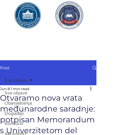
UNIVERZITET U SARAJEVU
FAKULTET ZA
KRIMINALISTIKU,
KRIMINOLOGIJU
I SIGURNOSNE STUDIJE
Post
Sve objave
Jun 8
1 min read
Sve objave
Otvaramo nova vrata
Obavještenja
međunarodne saradnje:
Događaji
potpisan Memorandum
Konkursi
s Univerzitetom del
Aktivnosti