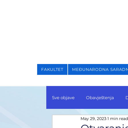
NIVERZITET U SARAJEVU
AKULTET ZA KRIMINALI
FAKULTET
MEĐUNARODNA SARAD
Sve objave
Obavještenja
D
May 29, 2023
1 min read