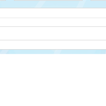
Upis na II ciklus studija
Drug
cikl
Misija i vizija
FAKULTET ZA KRIMINALISTIKU,
KRIMINOLOGIJU I SIGURNOSNE STUDIJE
Struktura fakulteta
Univerzitet u Sarajevu
Studijski programi
Zmaja od Bosne 8
Nastavni plan i progra
71000 Sarajevo
Novosti
Bosna i Hercegovina
Međunarodna saradnja
📞 Tel: +387 33 561 200
Kontakt
📧 E-mail:
fkn@fkn.unsa.ba
Studentska služba

www.fkn.edu.ba