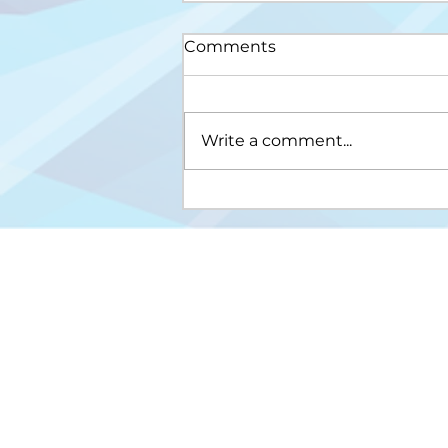
Comments
Write a comment...
Upis na III ciklus studija
