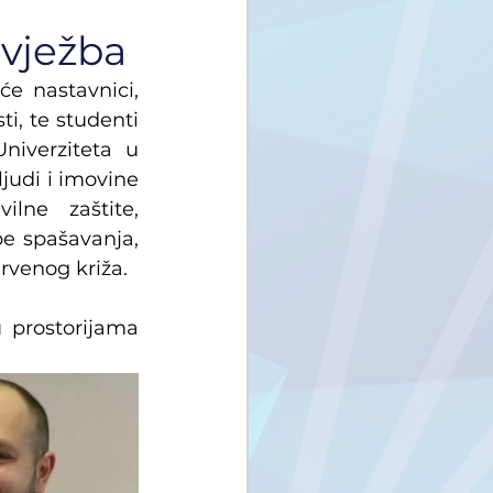
 vježba
e nastavnici, 
i, te studenti 
niverziteta u 
judi i imovine 
lne zaštite, 
 spašavanja, 
rvenog križa.
 prostorijama 