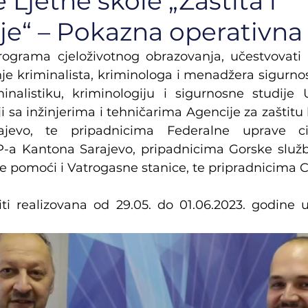
 Ljetne škole „Zaštita i
je“ – Pokazna operativna
ograma cjeloživotnog obrazovanja, učestvovati ć
je kriminalista, kriminologa i menadžera sigurnost
inalistiku, kriminologiju i sigurnosne studije U
 sa inžinjerima i tehničarima Agencije za zaštitu l
jevo, te pripadnicima Federalne uprave civi
a Kantona Sarajevo, pripadnicima Gorske službe
e pomoći i Vatrogasne stanice, te pripradnicima C
iti realizovana od 29.05. do 01.06.2023. godine u