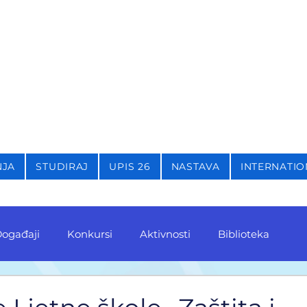
STIKU,
KRIMINOLOGIJU 
NJA
STUDIRAJ
UPIS 26
NASTAVA
INTERNATIO
ogađaji
Konkursi
Aktivnosti
Biblioteka