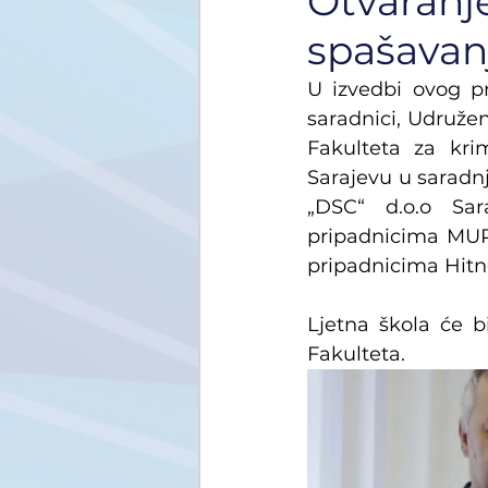
Otvaranje
spašavan
U izvedbi ovog pr
saradnici, Udružen
Fakulteta za krim
Sarajevu u saradnji
„DSC“ d.o.o Sara
pripadnicima MUP-
pripadnicima Hitn
Ljetna škola će b
Fakulteta.