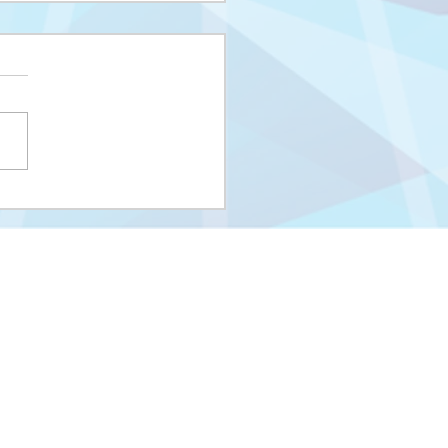
i upisni rok na I
us i Integrisani studij
eUNSA
Univerzitet u Sarajevu
Zakoni i propisi UNSA
Kontakti
m
Stara stranica