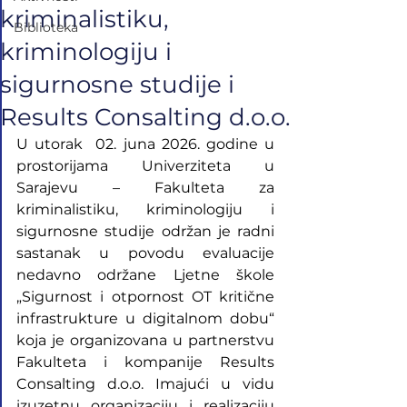
kriminalistiku,
Biblioteka
kriminologiju i
sigurnosne studije i
Results Consalting d.o.o.
U utorak  02. juna 2026. godine u 
prostorijama Univerziteta u 
Sarajevu – Fakulteta za 
kriminalistiku, kriminologiju i 
sigurnosne studije održan je radni 
sastanak u povodu evaluacije 
nedavno održane Ljetne škole 
„Sigurnost i otpornost OT kritične 
infrastrukture u digitalnom dobu“ 
koja je organizovana u partnerstvu 
Fakulteta i kompanije Results 
Consalting d.o.o. Imajući u vidu 
izuzetnu organizaciju i realizaciju 