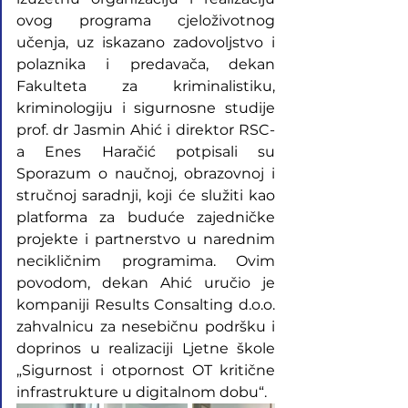
ovog programa cjeloživotnog 
učenja, uz iskazano zadovoljstvo i 
polaznika i predavača, dekan 
Fakulteta za kriminalistiku, 
kriminologiju i sigurnosne studije 
prof. dr Jasmin Ahić i direktor RSC-
a Enes Haračić potpisali su 
Sporazum o naučnoj, obrazovnoj i 
stručnoj saradnji, koji će služiti kao 
platforma za buduće zajedničke 
projekte i partnerstvo u narednim 
necikličnim programima. Ovim 
povodom, dekan Ahić uručio je 
kompaniji Results Consalting d.o.o. 
zahvalnicu za nesebičnu podršku i 
doprinos u realizaciji Ljetne škole 
„Sigurnost i otpornost OT kritične 
infrastrukture u digitalnom dobu“.