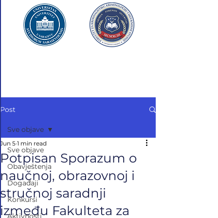
UNIVERZITET U SARAJEVU
FAKULTET ZA
KRIMINALISTIKU,
KRIMINOLOGIJU
I SIGURNOSNE STUDIJE
Post
Sve objave
Jun 5
1 min read
Sve objave
Potpisan Sporazum o
Obavještenja
naučnoj, obrazovnoj i
Događaji
stručnoj saradnji
Konkursi
između Fakulteta za
Aktivnosti