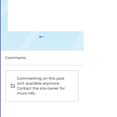
Comments
Upis na II ciklus studija
Drugi upisni ro
Commenting on this post
isn't available anymore.
ciklus i Integri
Contact the site owner for
studij
more info.