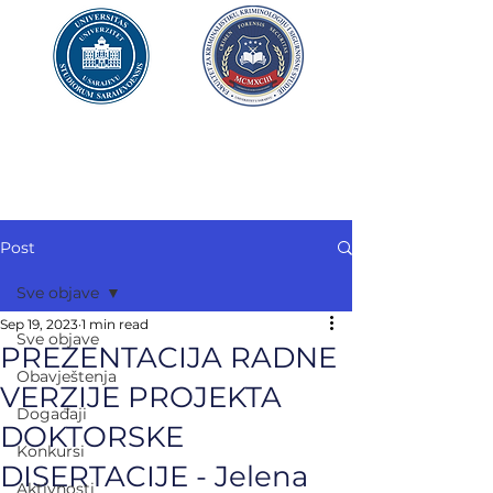
UNIVERZITET U SARAJEVU
FAKULTET ZA
KRIMINALISTIKU,
KRIMINOLOGIJU
I SIGURNOSNE STUDIJE
Post
Sve objave
Sep 19, 2023
1 min read
Sve objave
PREZENTACIJA RADNE
Obavještenja
VERZIJE PROJEKTA
Događaji
DOKTORSKE
Konkursi
DISERTACIJE - Jelena
Aktivnosti