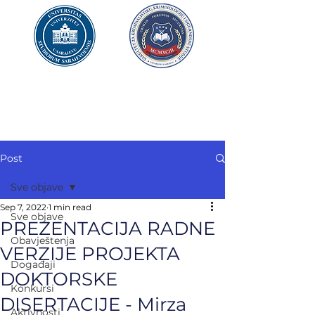
UNIVERZITET U SARAJEVU
FAKULTET ZA
KRIMINALISTIKU,
KRIMINOLOGIJU
I SIGURNOSNE STUDIJE
Post
Sve objave
Sep 7, 2022
1 min read
Sve objave
PREZENTACIJA RADNE
Obavještenja
VERZIJE PROJEKTA
Događaji
DOKTORSKE
Konkursi
DISERTACIJE - Mirza
Aktivnosti