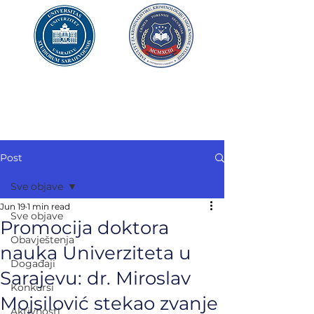
UNIVERZITET U SARAJEVU
FAKULTET ZA
KRIMINALISTIKU,
KRIMINOLOGIJU
I SIGURNOSNE STUDIJE
Post
Sve objave
Jun 19
1 min read
Sve objave
Promocija doktora
Obavještenja
nauka Univerziteta u
Događaji
Sarajevu: dr. Miroslav
Konkursi
Mojsilović stekao zvanje
Aktivnosti