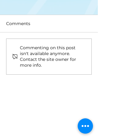
Comments
Upis na II ciklus studija
Drugi upisni ro
Commenting on this post
isn't available anymore.
ciklus i Integri
Contact the site owner for
studij
more info.