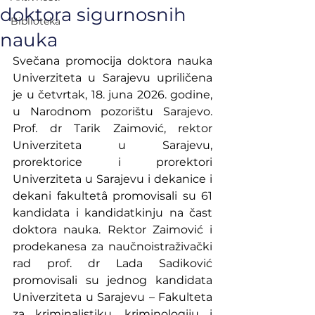
doktora sigurnosnih
Biblioteka
nauka
Svečana promocija doktora nauka 
Univerziteta u Sarajevu upriličena 
je u četvrtak, 18. juna 2026. godine, 
u Narodnom pozorištu Sarajevo. 
Prof. dr Tarik Zaimović, rektor 
Univerziteta u Sarajevu, 
prorektorice i prorektori 
Univerziteta u Sarajevu i dekanice i 
dekani fakultetâ promovisali su 61 
kandidata i kandidatkinju na čast 
doktora nauka. Rektor Zaimović i 
prodekanesa za naučnoistraživački 
rad prof. dr Lada Sadiković 
promovisali su jednog kandidata 
Univerziteta u Sarajevu – Fakulteta 
za kriminalistiku, kriminologiju i 