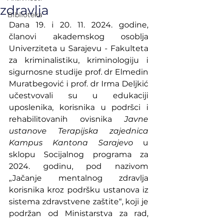
zdravlja
Biblioteka
Dana 19. i 20. 11. 2024. godine, 
članovi akademskog osoblja 
Univerziteta u Sarajevu - Fakulteta 
za kriminalistiku, kriminologiju i 
sigurnosne studije prof. dr Elmedin 
Muratbegović i prof. dr Irma Deljkić 
učestvovali su u edukaciji 
uposlenika, korisnika u podršci i 
rehabilitovanih ovisnika 
Javne 
ustanove Terapijska zajednica 
Kampus Kantona Sarajevo
 u 
sklopu Socijalnog programa za 
2024. godinu, pod nazivom 
„Jačanje mentalnog zdravlja 
korisnika kroz podršku ustanova iz 
sistema zdravstvene zaštite“, koji je 
podržan od Ministarstva za rad, 