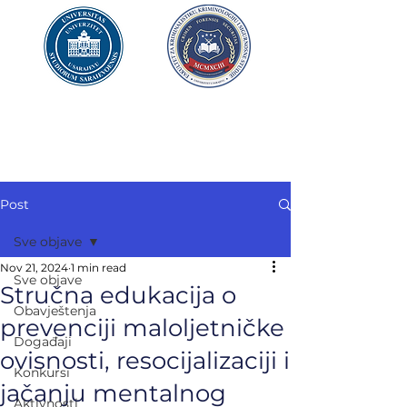
UNIVERZITET U SARAJEVU
FAKULTET ZA
KRIMINALISTIKU,
KRIMINOLOGIJU
I SIGURNOSNE STUDIJE
Post
Sve objave
Nov 21, 2024
1 min read
Sve objave
Stručna edukacija o
Obavještenja
prevenciji maloljetničke
Događaji
ovisnosti, resocijalizaciji i
Konkursi
jačanju mentalnog
Aktivnosti