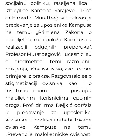
socijalnu politiku, raseljena lica i 
izbjeglice Kantona
 Sarajevo.
  Prof
. 
dr Elmedin Muratbegović održao je 
predavanje za uposlenike Kampusa 
na temu „Primjena Zakona o 
maloljetnicima i položaj Kampusa u 
realizaciji odgojnih preporuka". 
Profesor Muratbegović i učesnici su 
o predmetnoj temi razmijenili 
mišljenja, lična iskustva, kao i dobre 
primjere iz prakse. Razgovaralo se o 
stigmatizaciji ovisnika, kao i o 
institucionalnom pristupu 
maloljetnim korisnicima opojnih
droga.
 Prof
. dr
 Irma Deljkić održala 
je predavanje za uposlenike, 
korisnike u podršci i rehabilitovane 
ovisnike Kampusa na temu 
„Prevencija maloljetničke ovisnosti 