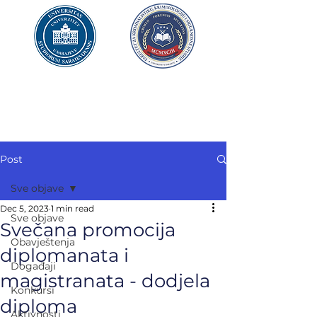
UNIVERZITET U SARAJEVU
FAKULTET ZA
KRIMINALISTIKU,
KRIMINOLOGIJU
I SIGURNOSNE STUDIJE
Post
Sve objave
Dec 5, 2023
1 min read
Sve objave
Svečana promocija
Obavještenja
diplomanata i
Događaji
magistranata - dodjela
Konkursi
diploma
Aktivnosti