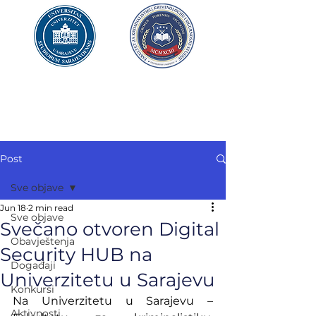
UNIVERZITET U SARAJEVU
FAKULTET ZA
KRIMINALISTIKU,
KRIMINOLOGIJU
I SIGURNOSNE STUDIJE
Post
Sve objave
Jun 18
2 min read
Sve objave
Svečano otvoren Digital
Obavještenja
Security HUB na
Događaji
Univerzitetu u Sarajevu
Konkursi
Na Univerzitetu u Sarajevu – 
Aktivnosti