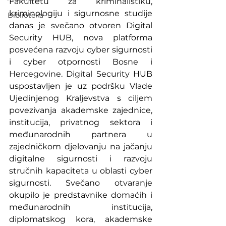
Fakultetu za kriminalistiku, 
kriminologiju i sigurnosne studije 
Biblioteka
danas je svečano otvoren Digital 
Security HUB, nova platforma 
posvećena razvoju cyber sigurnosti 
i cyber otpornosti Bosne i 
Hercegovine.
 Digital
 Security HUB 
uspostavljen je uz podršku Vlade 
Ujedinjenog Kraljevstva s ciljem 
povezivanja akademske zajednice, 
institucija, privatnog sektora i 
međunarodnih partnera u 
zajedničkom djelovanju na jačanju 
digitalne sigurnosti i razvoju 
stručnih kapaciteta u oblasti cyber 
sigurnosti. Svečano otvaranje 
okupilo je predstavnike domaćih i 
međunarodnih institucija, 
diplomatskog kora, akademske 