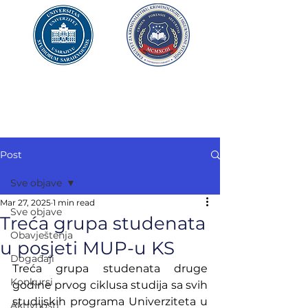
UNIVERZITET U SARAJEVU
FAKULTET ZA
KRIMINALISTIKU,
KRIMINOLOGIJU
I SIGURNOSNE STUDIJE
Post
Sve objave
Mar 27, 2025
1 min read
Sve objave
Treća grupa studenata
Obavještenja
u posjeti MUP-u KS
Događaji
Treća grupa studenata druge 
Konkursi
godine prvog ciklusa studija sa svih 
studijskih programa Univerziteta u 
Aktivnosti