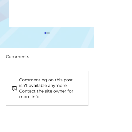
Comments
Upis na II ciklus studija
Drugi upisni ro
Commenting on this post
isn't available anymore.
ciklus i Integri
Contact the site owner for
studij
more info.