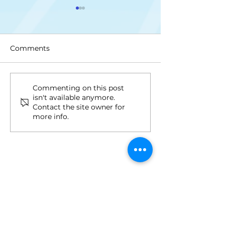
Comments
Upis na II ciklus studija
Drugi upisni ro
Commenting on this post
isn't available anymore.
ciklus i Integri
Contact the site owner for
studij
more info.