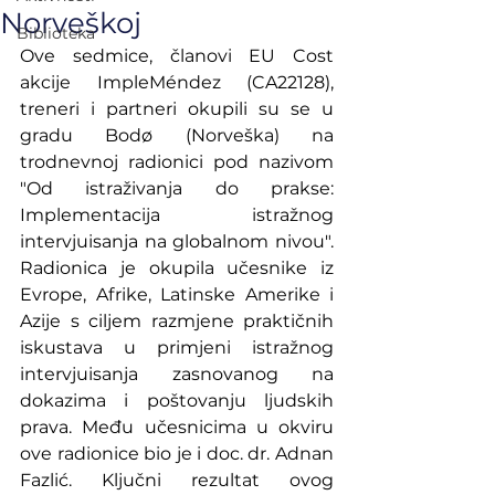
Norveškoj
Biblioteka
Ove sedmice, članovi EU Cost 
akcije ImpleMéndez (CA22128), 
treneri i partneri okupili su se u 
gradu Bodø (Norveška) na 
trodnevnoj radionici pod nazivom 
"Od istraživanja do prakse: 
Implementacija istražnog 
intervjuisanja na globalnom nivou". 
Radionica je okupila učesnike iz 
Evrope, Afrike, Latinske Amerike i 
Azije s ciljem razmjene praktičnih 
iskustava u primjeni istražnog 
intervjuisanja zasnovanog na 
dokazima i poštovanju ljudskih 
prava. Među učesnicima u okviru 
ove radionice bio je i doc. dr. Adnan 
Fazlić. Ključni rezultat ovog 