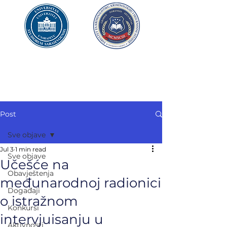
UNIVERZITET U SARAJEVU
FAKULTET ZA
KRIMINALISTIKU,
KRIMINOLOGIJU
I SIGURNOSNE STUDIJE
Post
Sve objave
Jul 3
1 min read
Sve objave
Učešće na
Obavještenja
međunarodnoj radionici
Događaji
o istražnom
Konkursi
intervjuisanju u
Aktivnosti