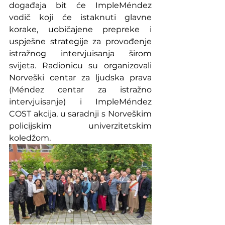
događaja bit će ImpleMéndez 
vodič koji će istaknuti glavne 
korake, uobičajene prepreke i 
uspješne strategije za provođenje 
istražnog intervjuisanja širom 
svijeta. Radionicu su organizovali 
Norveški centar za ljudska prava 
(Méndez centar za istražno 
intervjuisanje) i ImpleMéndez 
COST akcija, u saradnji s Norveškim 
policijskim univerzitetskim 
koledžom.