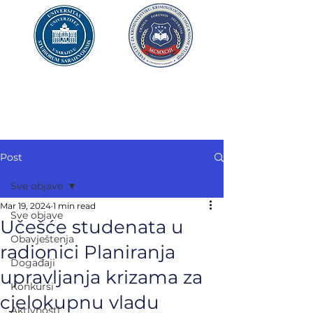
UNIVERZITET U SARAJEVU
FAKULTET ZA
KRIMINALISTIKU,
KRIMINOLOGIJU
I SIGURNOSNE STUDIJE
Post
Sve objave
Mar 19, 2024
1 min read
Sve objave
Učešće studenata u
Obavještenja
radionici Planiranja
Događaji
upravljanja krizama za
Konkursi
cjelokupnu vladu
Aktivnosti