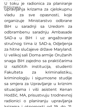
U toku je radionica za planiranje 
Biblioteka
upravljanja krizama za cjelokupnu 
vladu za sve opasnosti, koje 
organizuje Ministarstvo odbrane 
BiH u saradnji sa Uredom za 
odbrambenu saradnju Ambasade 
SAD-a u BiH i uz angažovanje 
stručnog tima iz SAD-a, Odjeljenja 
za hitne slučajeve države Maryland. 
U velikoj sali Doma armije Oružanih 
snaga BiH zajedno sa praktičarima 
iz različitih institucija, studenti 
Fakulteta za kriminalistiku, 
kriminologiju i sigurnosne studije 
sa smjera za Upravljanje u kriznim 
situacijama i viši asistent Kenan 
Hodžić, MA, prisustvuju trodnevnoj 
radionici o planiranju upravljanja 
krizama i otpornosti od 19. do 21. 