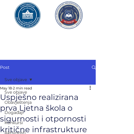
UNIVERZITET U SARAJEVU
FAKULTET ZA
KRIMINALISTIKU,
KRIMINOLOGIJU
I SIGURNOSNE STUDIJE
Post
Sve objave
May 18
2 min read
Sve objave
Uspješno realizirana
Obavještenja
prva Ljetna škola o
Događaji
sigurnosti i otpornosti
Konkursi
kritične infrastrukture
Aktivnosti