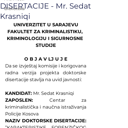
DISERTACIJE - Mr. Sedat
Biblioteka
Krasniqi
UNIVERZITET U SARAJEVU
FAKULTET ZA KRIMINALISTIKU, 
KRIMINOLOGIJU I SIGURNOSNE 
STUDIJE
O B J A V LJ U J E
Da se izvještaj komisije i korigovana 
radna verzija projekta doktorske 
disertacije stavlja na uvid javnosti:
KANDIDAT: 
Mr. Sedat Krasniqi
ZAPOSLEN: 
Centar za 
kriminalistička i naučna istraživanja 
Policije Kosova
NAZIV DOKTORSKE DISERTACIJE:
”KARAKTERISTIKE FORENZIČKOG 