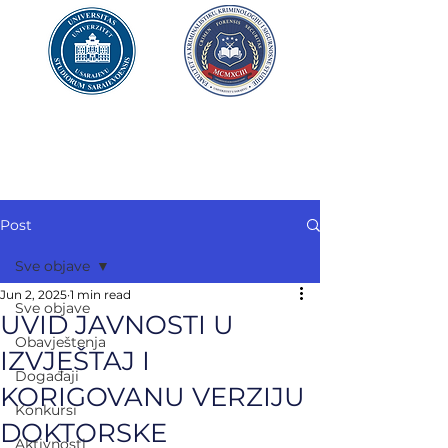
UNIVERZITET U SARAJEVU
FAKULTET ZA
KRIMINALISTIKU,
KRIMINOLOGIJU
I SIGURNOSNE STUDIJE
Post
Sve objave
Jun 2, 2025
1 min read
Sve objave
UVID JAVNOSTI U
Obavještenja
IZVJEŠTAJ I
Događaji
KORIGOVANU VERZIJU
Konkursi
DOKTORSKE
Aktivnosti