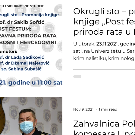
Okrugli sto – 
knjige „Post f
priroda rata u 
Hercegovini“
U utorak, 23.11.2021. godi
sati, na Univerzitetu u Sa
kriminalistiku, kriminologiju
Nov 9, 2021
1 min read
Zahvalnica Pol
komesara Upra