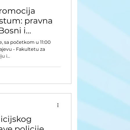
promocija
estum: pravna
Bosni i
ne, sa početkom u 11:00
rajevu - Fakultetu za
 i...
icijskog
ve policije