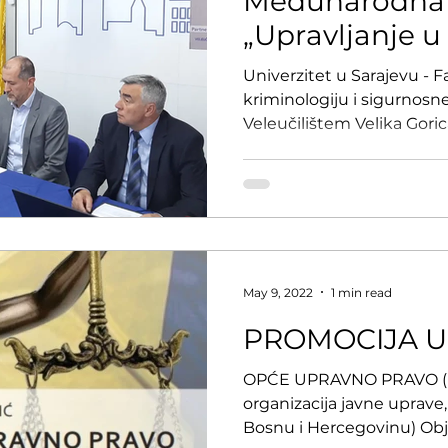
Međunarodna l
„Upravljanje u
situacijama“
Univerzitet u Sarajevu - F
kriminologiju i sigurnosne
Veleučilištem Velika Gorica 
May 9, 2022
1 min read
PROMOCIJA 
OPĆE UPRAVNO PRAVO (uv
organizacija javne uprav
Bosnu i Hercegovinu) Obj