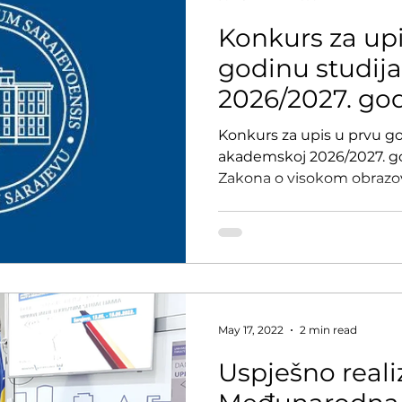
Konkurs za upi
godinu studij
2026/2027. god
Konkurs za upis u prvu go
akademskoj 2026/2027. go
Zakona o visokom obrazo
Kantona Sarajevo“, broj: 36/
Statuta Univerziteta u Sa
Univerziteta u Sarajevu br
29.04.2026. godine, pret
Ministarstva za nauku, vi
Kantona Sarajevo za raspi
27/03-34-25366-2/26 od 01
May 17, 2022
2 min read
Vlade Ka
Uspješno real