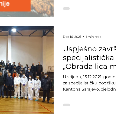
Dec 16, 2021
1 min read
Uspješno zavr
specijalističk
„Obrada lica m
djela“
U srijedu, 15.12.2021. godi
za specijalističku podršk
Kantona Sarajevo, cjelod