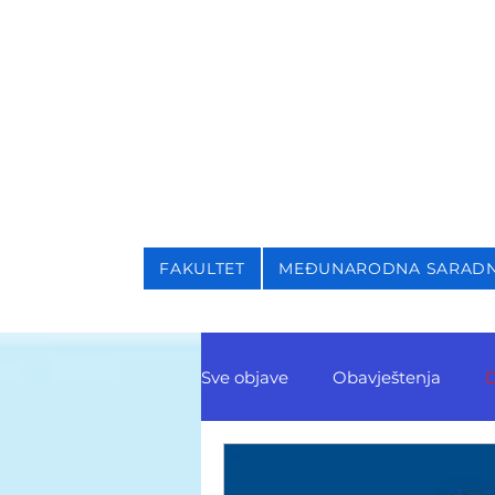
NIVERZITET U SARAJEVU
AKULTET ZA KRIMINALI
FAKULTET
MEĐUNARODNA SARAD
Sve objave
Obavještenja
D