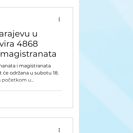
Sarajevu u
vira 4868
 magistranata
manata i magistranata
t će održana u subotu 18.
 početkom u...