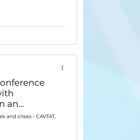
conference
with
in an
complex
sk and crises - CAVTAT,
"