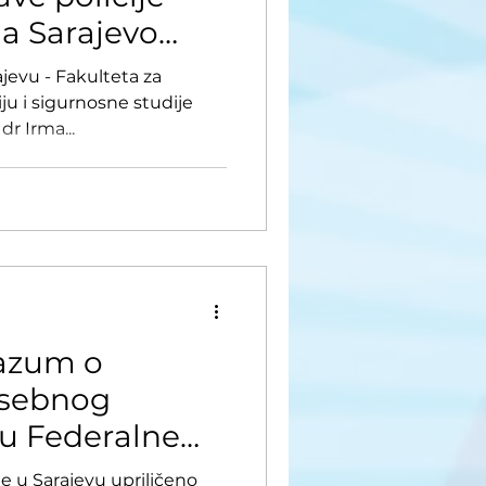
a Sarajevo
kulteta
jevu - Fakulteta za
iju i sigurnosne studije
dr Irma...
razum o
osebnog
u Federalne
 i Fakulteta
je u Sarajevu upriličeno