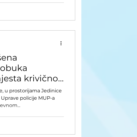
šena
a obuka
jesta krivičnog
ne, u prostorijama Jedinice
u Uprave policije MUP-a
nevnom...