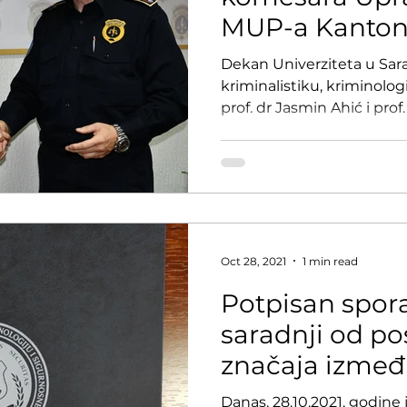
MUP-a Kanton
profesorici Fa
Dekan Univerziteta u Sara
kriminalistiku, kriminolog
prof. dr Jasmin Ahić i prof. 
Oct 28, 2021
1 min read
Potpisan spo
saradnji od p
značaja izmeđ
uprave policije
Danas, 28.10.2021. godine 