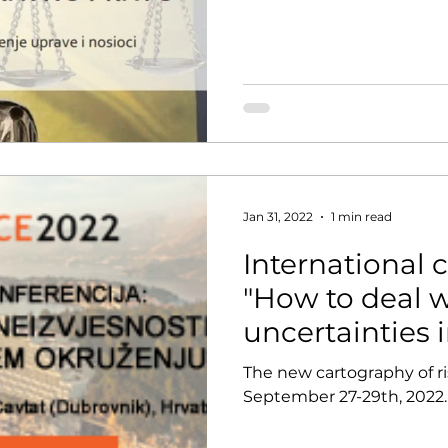
Tom...
Jan 31, 2022
1 min read
International 
"How to deal 
uncertainties 
increasingly 
The new cartography of ri
environment? 
September 27-29th, 2022.