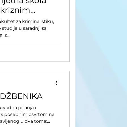
jetna škola
 kriznim
akultet za kriminalistiku,
 studije u saradnji sa
iz...
UDŽBENIKA
odna pitanja i
e, s posebnim osvrtom na
avljenog u dva toma: