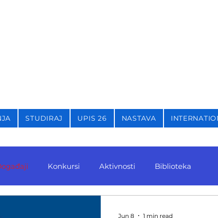
STIKU,
KRIMINOLOGIJU 
NJA
STUDIRAJ
UPIS 26
NASTAVA
INTERNATIO
ogađaji
Konkursi
Aktivnosti
Biblioteka
Jun 8
1 min read