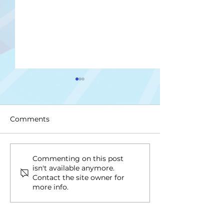
Comments
Upis na II ciklus studija
Drugi upisni ro
Commenting on this post
isn't available anymore.
ciklus i Integri
Contact the site owner for
studij
more info.