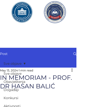
UNIVERZITET U SARAJEVU
FAKULTET ZA
KRIMINALISTIKU,
KRIMINOLOGIJU
I SIGURNOSNE STUDIJE
Post
Sve objave
May 13, 2024
1 min read
Sve objave
IN MEMORIAM - PROF.
Obavještenja
DR HASAN BALIĆ
Događaji
Konkursi
Aktivnosti