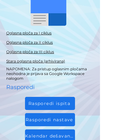
Oglasna ploča za I ciklus
Oglasna ploča za II ciklus
Oglasna ploča za III ciklus
Stara oglasna ploča (arhivirana)
NAPOMENA: Za pristup oglasnim pločama
neohodna je prijava sa Google Workspace
nalogom
Rasporedi
Rasporedi ispita
Rasporedi nastave
Kalendar dešavanja