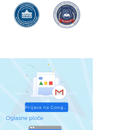
UNIVERZITET U SARAJEVU
FAKULTET ZA
KRIMINALISTIKU,
KRIMINOLOGIJU
I SIGURNOSNE STUDIJE
Prijava na Google Workspace
Oglasne ploče