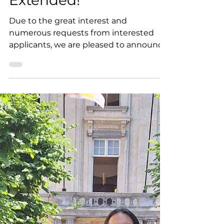
Jul 14
1 min read
Application Deadline
Extended!
Due to the great interest and
numerous requests from interested
applicants, we are pleased to announce
that the application deadline for the
2nd International Women, Peace and
Security Summer School has been
extended! New application deadline: 01
August 2026 If you have not submitted
your application yet, this is your
opportunity to become part of a