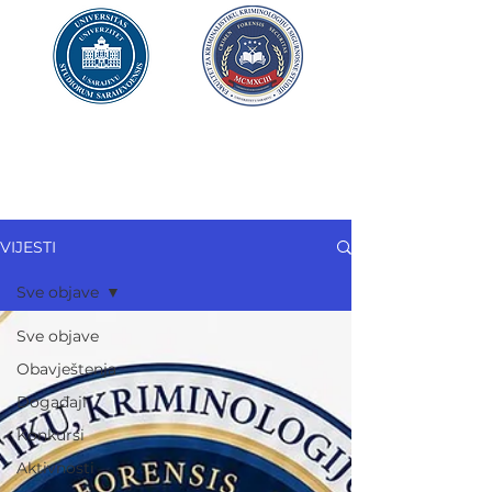
UNIVERZITET U SARAJEVU
FAKULTET ZA
KRIMINALISTIKU,
KRIMINOLOGIJU
I SIGURNOSNE STUDIJE
VIJESTI
Sve objave
Sve objave
Obavještenja
Događaji
Konkursi
Aktivnosti