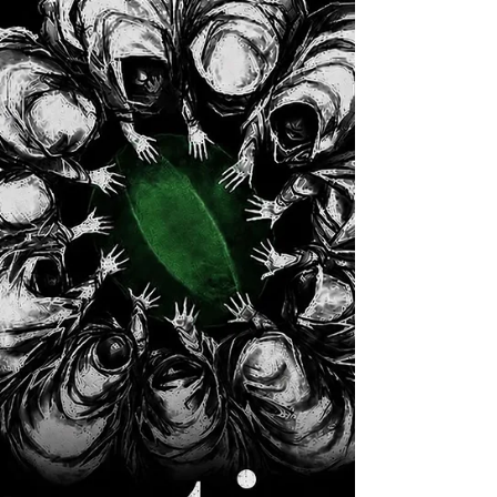
godine, prof. dr Irma Deljkić i doc. dr
Adnan Fazlić učestvovali su na
prestižnoj međunarodnoj IIIRG
konferenciji o istražnom intervjuisanju
(International Investigative
Interviewing Research Group), održanoj
na Univerzitetu KU Leuven u Belgiji.
Konferencija je okupila istraživače,
praktičare i kreatore politika iz cijelog
svijeta, pružajući priliku za razmjenu
vrijednih iskustava i ideja o
unapređenju prakse istražnog
intervjuisanja, zasnov