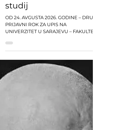
Drugi upisni rok na I
ciklus i Integrisani
studij
OD 24. AVGUSTA 2026. GODINE – DRUGI
PRIJAVNI ROK ZA UPIS NA
UNIVERZITET U SARAJEVU – FAKULTET
ZA KRIMINALISTIKU, KRIMINOLOGIJU I
SIGURNOSNE STUDIJE U 2026/2027.
GODINI Za prijave na prvi ciklus studija i
integrisani studij prvog i drugog ciklusa
u drugom roku na Univerzitetu u
Sarajevu – Fakultetu za kriminalistiku,
kriminologiju i sigurnosne studije u
akademskoj 2026/2027. godini slobodno
je ukupno 16 mjesta, i to: 