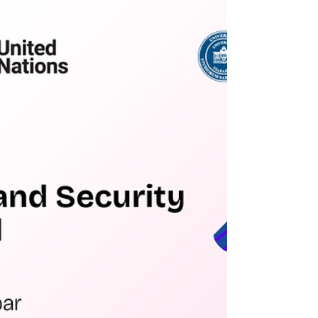
2026. godine u 58. godini preminuo
Damir Zgodić, dugogodišnji član
Međunarodnog policijskog udruženja
(IPA) i sekretar IPA Regionalnog kluba
Sarajevo, partnerske strukovne
organizacije Univerziteta u Sarajevu -
Fakulteta za kriminalistiku,
kriminologiju i sigurnosne studije.
Dekan, akademsko osoblje, nenastavno
osoblje, studenti i alumnisti Fakulteta
upućuju izraze dubokog saučešća
porodici Zgodić i kolegama iz sarajevske
IPA-e.