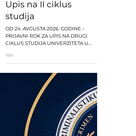
Jul 24
1 min read
Upis na II ciklus
studija
OD 24. AVGUSTA 2026. GODINE –
PRIJAVNI ROK ZA UPIS NA DRUGI
CIKLUS STUDIJA UNIVERZITETA U
SARAJEVU – FAKULTETA ZA
KRIMINALISTIKU, KRIMINOLOGIJU I
SIGURNOSNE STUDIJE U 2026/2027.
GODINI Prijavni rok za upis na drugi
ciklus studija na Univerzitetu u Sarajevu
– Fakultetu za kriminalistiku,
kriminologiju i sigurnosne studije u
akademskoj 2026/2027. godini počinje
24.08.2026. godine i traje do 30.09.2026.