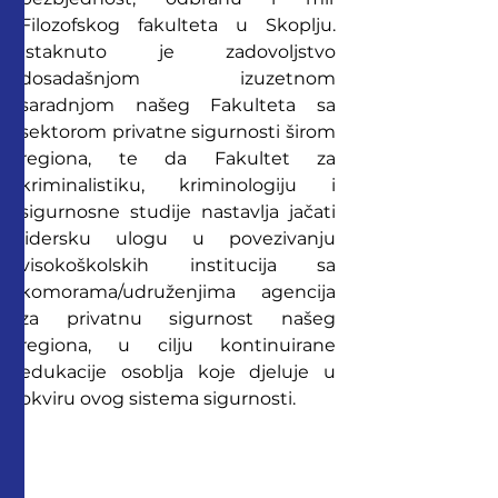
Filozofskog fakulteta u Skoplju. 
Istaknuto je zadovoljstvo 
dosadašnjom izuzetnom 
saradnjom našeg Fakulteta sa 
sektorom privatne sigurnosti širom 
regiona, te da Fakultet za 
kriminalistiku, kriminologiju i 
sigurnosne studije nastavlja jačati 
lidersku ulogu u povezivanju 
visokoškolskih institucija sa 
komorama/udruženjima  agencija 
za privatnu sigurnost našeg 
regiona, u cilju kontinuirane 
edukacije osoblja koje djeluje u 
okviru ovog sistema sigurnosti.