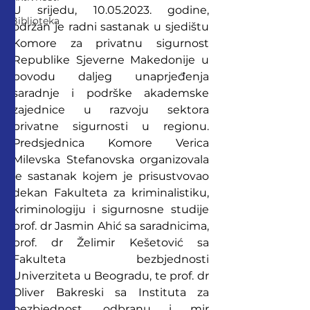
U srijedu, 10.05.2023. godine, 
Biblioteka
održan je radni sastanak u sjedištu 
Komore za privatnu sigurnost 
Republike Sjeverne Makedonije u 
povodu daljeg unaprjeđenja 
saradnje i podrške akademske 
zajednice u razvoju sektora 
privatne sigurnosti u regionu. 
Predsjednica Komore Verica 
Milevska Stefanovska organizovala 
je sastanak kojem je prisustvovao 
dekan Fakulteta za kriminalistiku, 
kriminologiju i sigurnosne studije 
prof. dr Jasmin Ahić sa saradnicima, 
prof. dr Želimir Kešetović sa 
Fakulteta bezbjednosti 
Univerziteta u Beogradu, te prof. dr 
Oliver Bakreski sa Instituta za 
bezbjednost, odbranu i mir 