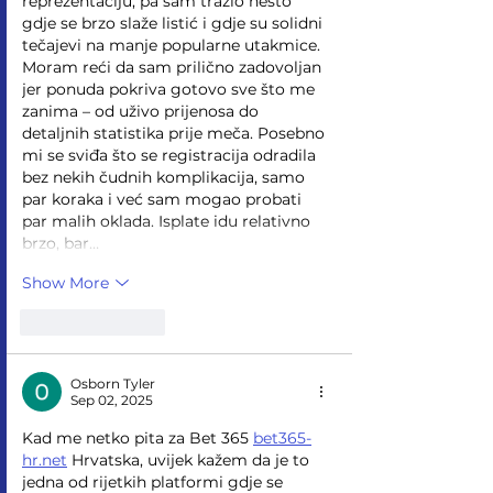
reprezentaciju, pa sam tražio nešto 
gdje se brzo slaže listić i gdje su solidni 
tečajevi na manje popularne utakmice. 
Moram reći da sam prilično zadovoljan 
jer ponuda pokriva gotovo sve što me 
zanima – od uživo prijenosa do 
detaljnih statistika prije meča. Posebno 
mi se sviđa što se registracija odradila 
bez nekih čudnih komplikacija, samo 
par koraka i već sam mogao probati 
par malih oklada. Isplate idu relativno 
brzo, bar…
Show More
Like
Reply
Osborn Tyler
Sep 02, 2025
Kad me netko pita za Bet 365 
bet365-
hr.net
 Hrvatska, uvijek kažem da je to 
jedna od rijetkih platformi gdje se 