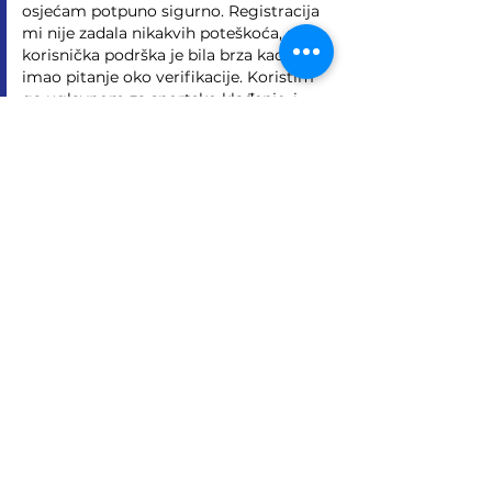
osjećam potpuno sigurno. Registracija 
mi nije zadala nikakvih poteškoća, a 
korisnička podrška je bila brza kad sam 
imao pitanje oko verifikacije. Koristim 
ga uglavnom za sportsko klađenje, i 
moram priznati da je ponuda stvarno 
široka – ima čak i manjih liga koje me 
zanimaju. Isplata preko Skrilla mi je 
došla u roku od jednog dana, što je 
ugodno iznenađenje. Sve…
Show More
Like
Reply