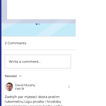
2 Comments
Upis na II ciklus studija
Write a comment...
Drugi upisni ro
ciklus i Integri
studij
Newest
David Murphy
Feb 19
Zadnjih par mjeseci dosta pratim 
rukometnu Ligu prvaka i hrvatsku 