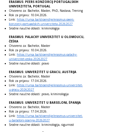
ERASMUS: PEERS KONZORCIJ PORTUGALSKIH
UNIVERZITETA, PORTUGAL
Otvoreno za: Bachelor, Master, PhD, Nastava, Trening
Rok za prijavu:
10.04.2026
.
Link:
https://unsa.ba/stipendije/erasmus-peers-
konzorcij-portugalskih-univerziteta-20262027
Srodne naučne oblasti: kriminologija
ERASMUS: PALACKY UNIVERZITET U OLOMOUCU,
ČEŠKA
Otvoreno za: Bachelor, Master
Rok za prijavu:
10.04.2026
.
Link:
https://unsa.ba/stipendije/erasmus-palacky-
univerzitet-ceska-20262027
Srodne naučne oblasti: pravo
ERASMUS: UNIVERZITET U GRACU, AUSTRIJA
Otvoreno za: Bachelor, Master
Rok za prijavu:
17.04.2026
.
Link:
https://unsa.ba/stipendije/erasmus-univerzitet-
u-gracu-20262027
Srodne naučne oblasti: pravo, kriminologija
ERASMUS: UNIVERZITET U BARSELONI, ŠPANIJA
Otvoreno za: Bachelor, Master
Rok za prijavu:
17.04.2026
.
Link:
https://unsa.ba/stipendije/erasmus-univerzitet-
u-barseloni-spanija-20262027
Srodne naučne oblasti: kriminologija, sigurnost