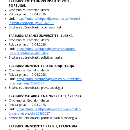
ERASMUS: POLITEHNIČKI INSTITUT VISEU,
PORTUGAL
Otvoreno za: Bachelor, Master
Rok za prijavu:
17.04.2026
.
Link:
https://unsa.ba/stipendije/erasmus-politehnicki-
institut-viseu-portugal-20262027
Srodne naučne oblasti: cyber sigurnost
ERASMUS: SABANCI UNIVERZITET, TURSKA
Otvoreno za: Bachelor, Master
Rok za prijavu:
17.04.2026
.
Link:
https://unsa.ba/stipendije/erasmus-sabanci-
univerzitet-turska-20262027
Srodne naučne oblasti: političke nauke
ERASMUS: UNIVERZITET U BOLONJI, ITALIJA
Otvoreno za: Bachelor, Master
Rok za prijavu:
17.04.2026
.
Link:
https://unsa.ba/stipendije/erasmus-univerzitet-
u-bolonji-italija-20262027
Srodne naučne oblasti: pravo, sociologija
ERASMUS: MALARDALEN UNIVERZITET, ŠVEDSKA
Otvoreno za: Bachelor, Master
Rok za prijavu:
17.04.2026
.
Link:
https://unsa.ba/stipendije/erasmus-malardalen-
univerzitet-svedska-20262027
Srodne naučne oblasti: političke nauke, sociologija
ERASMUS: UNIVERZITET PARIZ 8, FRANCUSKA