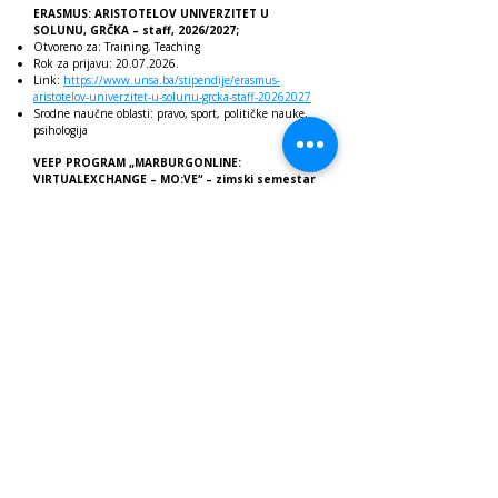
ERASMUS: ARISTOTELOV UNIVERZITET U
SOLUNU, GRČKA – staff, 2026/2027;
Otvoreno za: Training, Teaching
Rok za prijavu:
20.07.2026
.
Link:
https://www.unsa.ba/stipendije/erasmus-
aristotelov-univerzitet-u-solunu-grcka-staff-20262027
Srodne naučne oblasti: pravo, sport, političke nauke,
psihologija
VEEP PROGRAM „MARBURGONLINE:
VIRTUALEXCHANGE – MO:VE“ – zimski semestar
2026/2027
Otvoreno: Studenti (bez potrebe za odlaskom u
inostranstvo)
Rok za prijavu:
10.09.2026
.
Link:
https://www.unsa.ba/stipendije/veep-program-
marburgonline-virtualexchange-move-zimski-semestar-
20262027
Srodne naučne oblasti: pravo, sigurnost
ERASMUS: UNIVERZITET U TWENTEU,
NIZOZEMSKA, 2026/2027
Otvoreno: Master
Rok za prijavu:
03.07.2026
.
Link:
https://unsa.ba/stipendije/erasmus-
univerzitet-u-twenteu-nizozemska-20262027
Srodne naučne oblasti: javna uprava, psihologija,
evropske studije
ERASMUS – BIP: UNIVERZITET MARCHE U ANKONI,