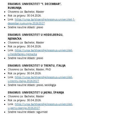
ERASMUS: UNIVERZITET “1. DECEMBAR”,
RUMUNIJA
Otvoreno za: Bachelor, Master
Rok za prijavu:
30.04.2026
.
Link:
https://unsa.ba/stipendije/erasmus-univerzitet-1-
decembar-rumunija-20262027
Srodne naučne oblasti: pravo
ERASMUS: UNIVERZITET U HEIDELBERGU,
NJEMAČKA
Otvoreno za: Bachelor, Master
Rok za prijavu:
30.04.2026
.
Link:
https://unsa.ba/stipendije/erasmus-univerzitet-
u-heidelbergu-njemacka
Srodne naučne oblasti: pravo
ERASMUS: UNIVERZITET U TRENTU, ITALIJA
Otvoreno za: Bachelor, Master, PhD
Rok za prijavu:
30.04.2026
.
Link:
https://unsa.ba/stipendije/erasmus-univerzitet-
u-trentu-italija-20262027
Srodne naučne oblasti: pravo, sociologija
ERASMUS: UNIVERZITET U JAENU, ŠPANIJA
Otvoreno za: Bachelor, Master
Rok za prijavu:
30.04.2026
.
Link:
https://unsa.ba/stipendije/erasmus-univerzitet-
u-jaenu-spanija-20262027
Srodne naučne oblasti: sigurnost