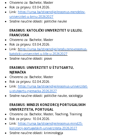
Otvoreno za: Bachelor, Master
Rok za prijavu:
03.04.2026
.
Link:
https://unsa.ba/stipendije/erasmus-mendelov-
univerzitet-u-brnu-20262027
Srodne naučne oblasti: političke nauke
ERASMUS: KATOLIČKI UNIVERZITET U LILLEU,
FRANCUSKA
Otvoreno za: Bachelor, Master
Rok za prijavu:
03.04.2026
.
Link:
h
ttps://unsa.ba/stipendije/produzeno-erasmus-
katolicki-univerzitet-u-lille-u-20262027
Srodne naučne oblasti: pravo
ERASMUS: UNIVERZITET U ŠTUTGARTU,
NJEMAČKA
Otvoreno za: Bachelor, Master
Rok za prijavu:
02.04.2026
.
Link:
https://unsa.ba/stipendije/erasmus-univerzitet-
u-stutgartu-njemacka-20262027
Srodne naučne oblasti: političke nauke, sociologija
ERASMUS: MIND25 KONZORCIJ PORTUGALSKIH
UNIVERZITETA, PORTUGAL
Otvoreno za: Bachelor, Master, Teaching, Training
Rok za prijavu:
10.04.2026
.
Link:
https://unsa.ba/stipendije/erasmus-mind25-
konzorcij-portugalskih-univerziteta-20262027
Srodne naučne oblasti: kriminologija