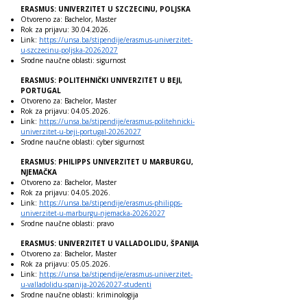
ERASMUS: UNIVERZITET U SZCZECINU, POLJSKA
Otvoreno za: Bachelor, Master
Rok za prijavu:
30.04.2026
.
Link:
https://unsa.ba/stipendije/erasmus-univerzitet-
u-szczecinu-poljska-20262027
Srodne naučne oblasti: sigurnost
ERASMUS: POLITEHNIČKI UNIVERZITET U BEJI,
PORTUGAL
Otvoreno za: Bachelor, Master
Rok za prijavu:
04.05.2026
.
Link:
https://unsa.ba/stipendije/erasmus-politehnicki-
univerzitet-u-beji-portugal-20262027
Srodne naučne oblasti: cyber sigurnost
ERASMUS: PHILIPPS UNIVERZITET U MARBURGU,
NJEMAČKA
Otvoreno za: Bachelor, Master
Rok za prijavu:
04.05.2026
.
Link:
https://unsa.ba/stipendije/erasmus-philipps-
univerzitet-u-marburgu-njemacka-20262027
Srodne naučne oblasti: pravo
ERASMUS: UNIVERZITET U VALLADOLIDU, ŠPANIJA
Otvoreno za: Bachelor, Master
Rok za prijavu:
05.05.2026
.
Link:
https://unsa.ba/stipendije/erasmus-univerzitet-
u-valladolidu-spanija-20262027-studenti
Srodne naučne oblasti: kriminologija