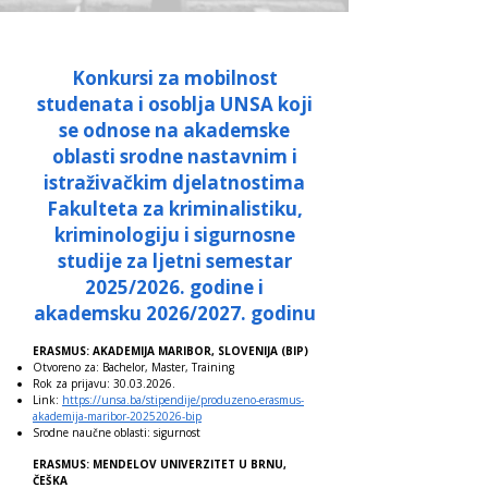
Konkursi za mobilnost
studenata i osoblja UNSA koji
se odnose na akademske
oblasti srodne nastavnim i
istraživačkim djelatnostima
Fakulteta za kriminalistiku,
kriminologiju i sigurnosne
studije za ljetni semestar
2025/2026. godine i
akademsku 2026/2027. godinu
ERASMUS: AKADEMIJA MARIBOR, SLOVENIJA (BIP)
Otvoreno za: Bachelor, Master, Training
Rok za prijavu:
30.03.2026
.
Link:
https://unsa.ba/stipendije/produzeno-erasmus-
akademija-maribor-20252026-bip
Srodne naučne oblasti: sigurnost
ERASMUS: MENDELOV UNIVERZITET U BRNU,
ČEŠKA