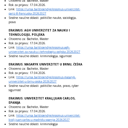
Otvoreno za: Bachelor, Master
Rok za prijavu:
17.04.2026
.
Link:
https://unsa.ba/stipendije/erasmus-univerzitet-
pariz-8-francuska-20262027
Srodne naučne oblasti: političke nauke, sociologija,
pravo
ERASMUS: AGH UNIVERZITET ZA NAUKU I
TEHNOLOGIJU, POLJSKA
Otvoreno za: Bachelor, Master
Rok za prijavu:
17.04.2026
.
Link:
https://unsa.ba/stipendije/erasmus-agh-
univerzitet-za-nauku-i-tehnologiju-poljska-20262027
Srodne naučne oblasti: kriminologija, sigurnost
ERASMUS: MASARYK UNIVERZITET U BRNU, ČEŠKA
Otvoreno za: Bachelor, Master
Rok za prijavu:
17.04.2026
.
Link:
https://unsa.ba/stipendije/erasmus-masaryk-
univerzitet-u-brnu-ceska-20262027
Srodne naučne oblasti: političke nauke, pravo, cyber
sigurnost
ERASMUS: UNIVERZITET KRALJ JUAN CARLOS,
ŠPANIJA
Otvoreno za: Bachelor, Master
Rok za prijavu:
17.04.2026
.
Link:
https://unsa.ba/stipendije/erasmus-univerzitet-
kralj-juan-carlos-u-madridu-spanija-20262027
Srodne naučne oblasti: kriminologija