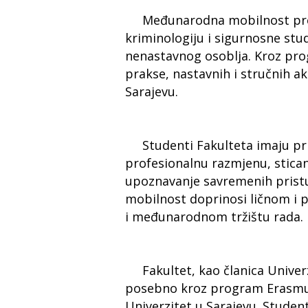
Međunarodna mobilnost preds
kriminologiju i sigurnosne stu
nenastavnog osoblja. Kroz pro
prakse, nastavnih i stručnih a
Sarajevu.
Studenti Fakulteta imaju pri
profesionalnu razmjenu, sticanj
upoznavanje savremenih pristup
mobilnost doprinosi ličnom i
i međunarodnom tržištu rada.
Fakultet, kao članica Univer
posebno kroz program Erasmus+ 
Univerzitet u Sarajevu. Stude