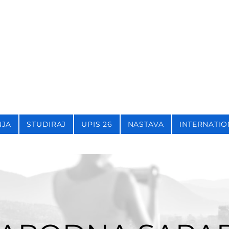
STIKU,
KRIMINOLOGIJU 
NJA
STUDIRAJ
UPIS 26
NASTAVA
INTERNATIO