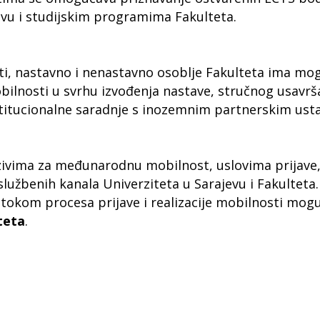
evu i studijskim programima Fakulteta.
 nastavno i nenastavno osoblje Fakulteta ima mog
osti u svrhu izvođenja nastave, stručnog usavrša
nstitucionalne saradnje s inozemnim partnerskim us
vima za međunarodnu mobilnost, uslovima prijave,
žbenih kanala Univerziteta u Sarajevu i Fakulteta. 
tokom procesa prijave i realizacije mobilnosti mogu
teta
.