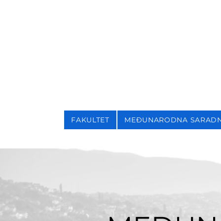
NIVERZITET U SARAJEVU
AKULTET ZA KRIMINALI
FAKULTET
MEĐUNARODNA SARAD