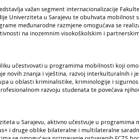
tavlja važan segment internacionalizacije Fakultet
dije Univerziteta u Sarajevu te obuhvata mobilnost s
grame međunarodne razmjene omogućava se realizaci
ktivnosti na inozemnim visokoškolskim i partnerskim
liku učestvovati u programima mobilnosti koji om
e novih znanja i vještina, razvoj interkulturalnih i j
a u oblasti kriminalistike, kriminologije i sigurno
 profesionalnom razvoju studenata te povećava nji
ziteta u Sarajevu, aktivno učestvuje u programima
i druge oblike bilateralne i multilateralne saradnje
ntima se omogućava priznavanje ostvarenih ECTS bod