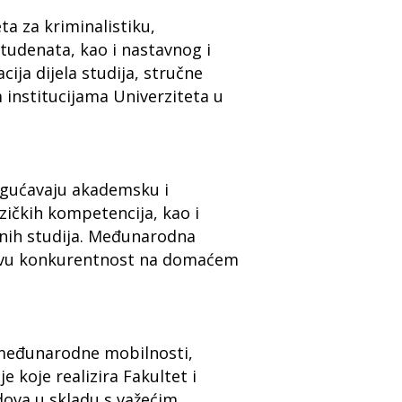
a za kriminalistiku,
tudenata, kao i nastavnog i
ja dijela studija, stručne
 institucijama Univerziteta u
ogućavaju akademsku i
ezičkih kompetencija, kao i
snih studija. Međunarodna
hovu konkurentnost na domaćem
 međunarodne mobilnosti,
 koje realizira Fakultet i
ova u skladu s važećim