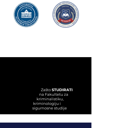
UNIVERZITET U SARAJEVU
FAKULTET ZA
KRIMINALISTIKU,
KRIMINOLOGIJU
I SIGURNOSNE STUDIJE
Zašto
STUDIRATI
na Fakultetu za
kriminalistiku,
kriminologiju i
sigurnosne studije