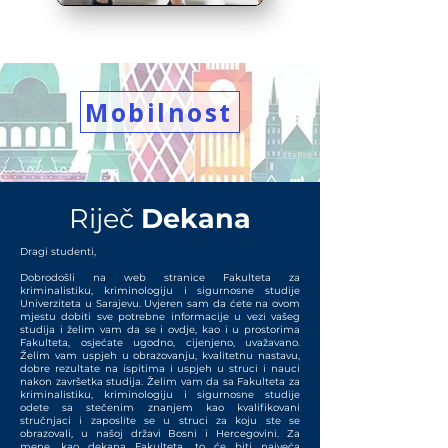
Mobilnost
Riječ
Dekana
Dragi studenti,
Dobrodošli na web stranice Fakulteta za
kriminalistiku, kriminologiju i sigurnosne studije
Univerziteta u Sarajevu. Uvjeren sam da ćete na ovom
mjestu dobiti sve potrebne informacije u vezi vašeg
studija i želim vam da se i ovdje, kao i u prostorima
Fakulteta, osjećate ugodno, cijenjeno, uvažavano.
Želim vam uspjeh u obrazovanju, kvalitetnu nastavu,
dobre rezultate na ispitima i uspjeh u struci i nauci
nakon završetka studija. Želim vam da sa Fakulteta za
kriminalistiku, kriminologiju i sigurnosne studije
odete sa stečenim znanjem kao kvalifikovani
stručnjaci i zaposlite se u struci za koju ste se
obrazovali, u našoj državi Bosni i Hercegovini. Za
mene, kao dekana Fakulteta, to će biti najveća