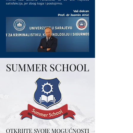
satisfakcija, jer zbog toga i postojimo.
Vaš dekan
Prof. dr Jasmin Ahić
SUMMER SCHOOL
SUMMER SCHOOL
OTKRIJTE SVOJE MOGUĆNOSTI
OTKRIJTE SVOJE MOGUĆNOSTI