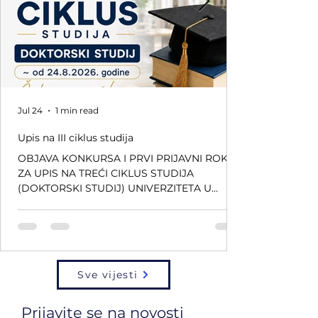
Jul 24
1 min read
Upis na III ciklus studija
OBJAVA KONKURSA I PRVI PRIJAVNI ROK
ZA UPIS NA TREĆI CIKLUS STUDIJA
(DOKTORSKI STUDIJ) UNIVERZITETA U
SARAJEVU – FAKULTETA ZA
KRIMINALISTIKU, KRIMINOLOGIJU I
SIGURNOSNE STUDIJE U 2026/2027. GODINI
OD 24. AVGUSTA 2026. GODINE Konkurs za
upis na treći ciklus studija (doktorski studij)
Sve vijesti
na Univerzitetu u Sarajevu – Fakultetu za
kriminalistiku, kriminologiju i sigurnosne
studije u akademskoj 2026/2027. godini biće
Prijavite se na novosti