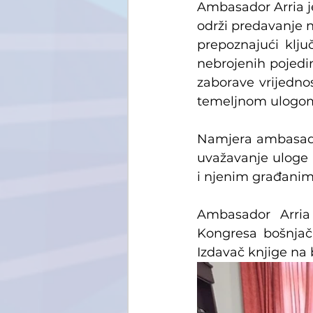
Ambasador Arria je 
održi predavanje na
prepoznajući klju
nebrojenih pojedin
zaborave vrijednos
temeljnom ulogom s
Namjera ambasado
uvažavanje uloge 
i njenim građanim
Ambasador Arria 
Kongresa bošnjačk
Izdavač knjige na