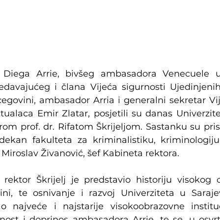
 Diega Arrie, bivšeg ambasadora Venecuele u
edavajućeg i člana Vijeća sigurnosti Ujedinjenih
cegovini, ambasador Arria i generalni sekretar Vi
tualaca Emir Zlatar, posjetili su danas Univerzite
rom prof. dr. Rifatom Škrijeljom. Sastanku su prisu
dekan fakulteta za kriminalistiku, kriminologiju
 Miroslav Živanović, šef Kabineta rektora.
rektor Škrijelj je predstavio historiju visokog 
ni, te osnivanje i razvoj Univerziteta u Sarajev
 najveće i najstarije visokoobrazovne instituc
nost i doprinos ambasadora Arrie, te se, u osvr