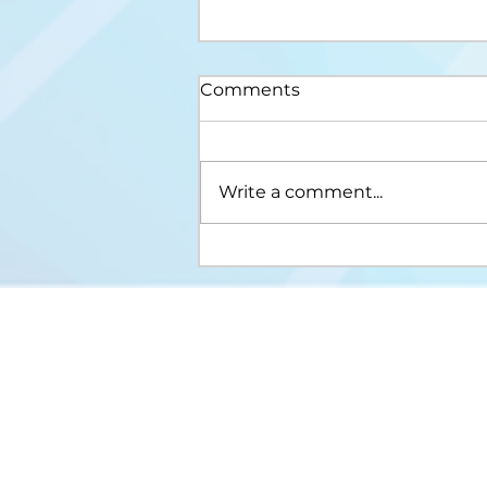
Comments
Write a comment...
Upis na III ciklus studija
