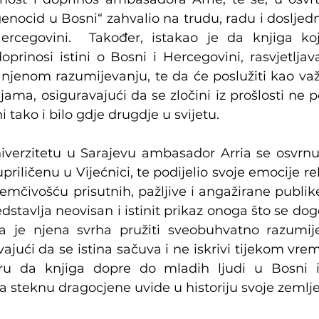
enocid u Bosni“ zahvalio na trudu, radu i dosljedn
rcegovini.  Također, istakao je da knjiga koj
rinosi istini o Bosni i Hercegovini, rasvjetljava
 njenom razumijevanju, te da će poslužiti kao važ
ma, osiguravajući da se zločini iz prošlosti ne p
 tako i bilo gdje drugdje u svijetu.
verzitetu u Sarajevu ambasador Arria se osvrnu
riličenu u Vijećnici, te podijelio svoje emocije rek
emčivošću prisutnih, pažljive i angažirane publike
stavlja neovisan i istinit prikaz onoga što se dogo
a je njena svrha pružiti sveobuhvatno razumije
ajući da se istina sačuva i ne iskrivi tijekom vre
ru da knjiga dopre do mladih ljudi u Bosni i 
 steknu dragocjene uvide u historiju svoje zemlje