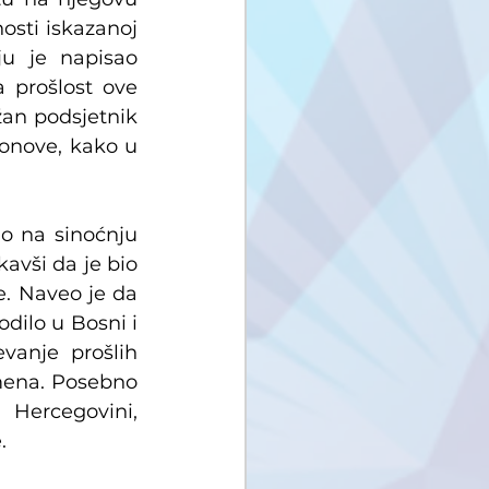
osti iskazanoj 
u je napisao 
 prošlost ove 
an podsjetnik 
onove, kako u 
o na sinoćnju 
avši da je bio 
. Naveo je da 
dilo u Bosni i 
vanje prošlih 
mena. Posebno 
Hercegovini, 
.