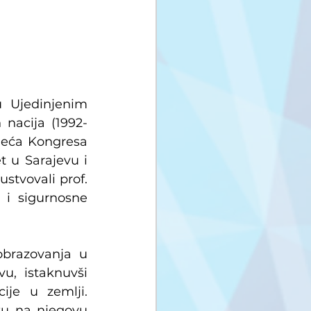
 Ujedinjenim 
 nacija (1992-
jeća Kongresa 
t u Sarajevu i 
stvovali prof. 
 i sigurnosne 
obrazovanja u 
u, istaknuvši 
ije u zemlji. 
tu na njegovu 