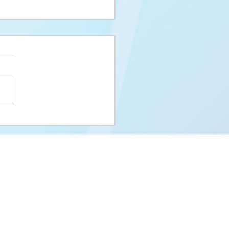
i upisni rok na I
us i Integrisani studij
eUNSA
Univerzitet u Sarajevu
Zakoni i propisi UNSA
Kontakti
m
Stara stranica