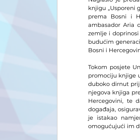
knjigu „Usporeni g
prema Bosni i He
ambasador Aria dop
zemlje i doprinosi
budućim generacija
Bosni i Hercegovini
Tokom posjete Uni
promociju knjige up
duboko dirnut prij
njegova knjiga pred
Hercegovini, te d
događaja, osigurav
je istakao namje
omogućujući im da