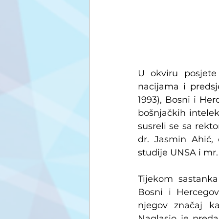
U okviru posjete
nacijama i predsj
1993), Bosni i Her
bošnjačkih intelek
susreli se sa rekto
dr. Jasmin Ahić, 
studije UNSA i mr.
Tijekom sastanka 
Bosni i Hercegovi
njegov značaj kao
Naglasio je preda