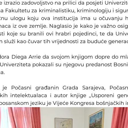
izrazio zadovoljstvo na prilici da posjeti Univerzite
 Fakultetu za kriminalistiku, kriminologiju i sigur
čnu ulogu koju ova institucija ima u očuvanju he
aca iz ove zemlje. Naglasio je kako je važno osigu
ti koje su branili ovi hrabri pojedinci, te da Univ
luži kao čuvar tih vrijednosti za buduće generac
ra Diega Arrie da svojom knjigom dopre do mlad
Univerziteta pokazali su njegovu predanost Bosni 
a.
je Počasni građanin Grada Sarajeva, Počasni
ih intelektualaca i autor knjige ,,Usporeni geno
 bosanskom jeziku je Vijeće Kongresa bošnjačkih i