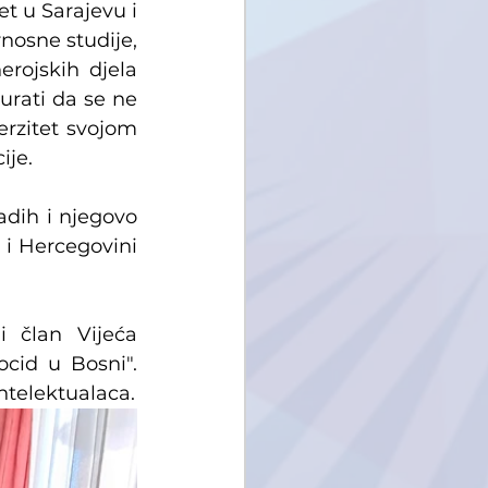
t u Sarajevu i 
nosne studije, 
rojskih djela 
rati da se ne 
erzitet svojom 
ije.
ih i njegovo 
i Hercegovini 
 član Vijeća 
cid u Bosni". 
ntelektualaca.