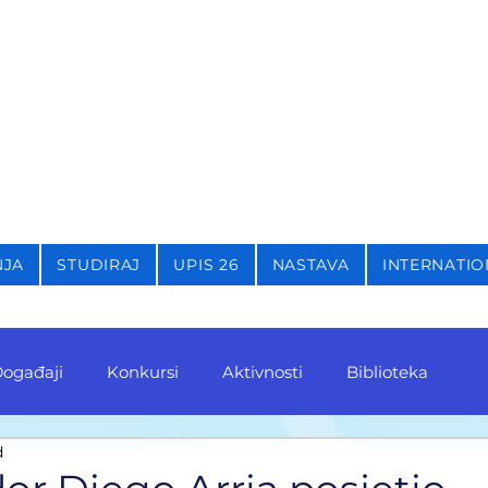
STIKU,
KRIMINOLOGIJU 
NJA
STUDIRAJ
UPIS 26
NASTAVA
INTERNATIO
ogađaji
Konkursi
Aktivnosti
Biblioteka
d