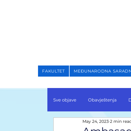
NIVERZITET U SARAJEVU
AKULTET ZA KRIMINALI
FAKULTET
MEĐUNARODNA SARAD
Sve objave
Obavještenja
D
May 24, 2023
2 min rea