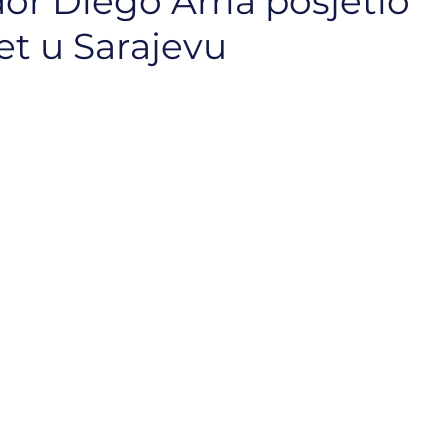
r Diego Arria posjetio
et u Sarajevu