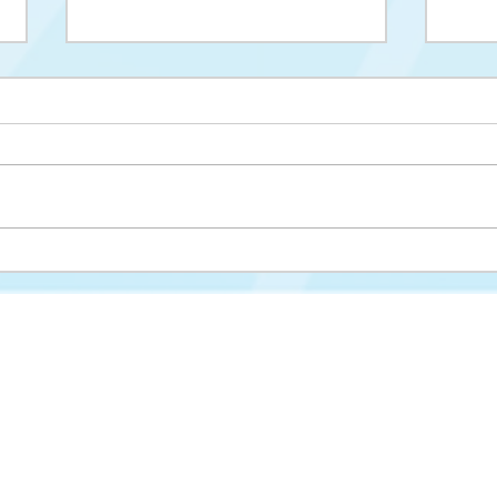
Upis na II ciklus studija
Drug
cikl
Misija i vizija
FAKULTET ZA KRIMINALISTIKU,
KRIMINOLOGIJU I SIGURNOSNE STUDIJE
Struktura fakulteta
Univerzitet u Sarajevu
Studijski programi
Zmaja od Bosne 8
Nastavni plan i progra
71000 Sarajevo
Novosti
Bosna i Hercegovina
Međunarodna saradnja
📞 Tel: +387 33 561 200
Kontakt
📧 E-mail:
fkn@fkn.unsa.ba
Studentska služba

www.fkn.edu.ba