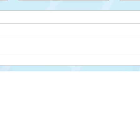
Upis na II ciklus studija
Drug
cikl
Misija i vizija
FAKULTET ZA KRIMINALISTIKU,
KRIMINOLOGIJU I SIGURNOSNE STUDIJE
Struktura fakulteta
Univerzitet u Sarajevu
Studijski programi
Zmaja od Bosne 8
Nastavni plan i progra
71000 Sarajevo
Novosti
Bosna i Hercegovina
Međunarodna saradnja
📞 Tel: +387 33 561 200
Kontakt
📧 E-mail:
fkn@fkn.unsa.ba
Studentska služba

www.fkn.edu.ba