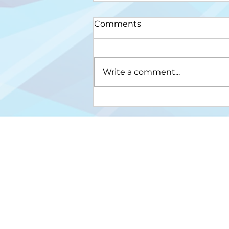
Comments
Write a comment...
Upis na III ciklus studija
