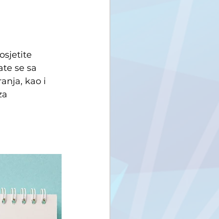
sjetite 
ate se sa 
nja, kao i 
za 