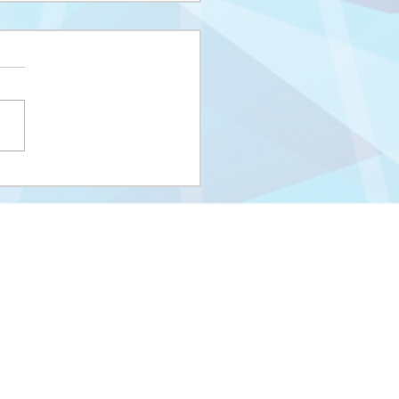
i upisni rok na I
us i Integrisani studij
eUNSA
Univerzitet u Sarajevu
Zakoni i propisi UNSA
Kontakti
m
Stara stranica