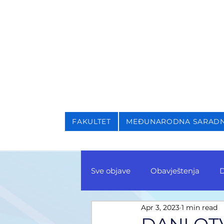
NIVERZITET U SARAJEVU
AKULTET ZA KRIMINALI
FAKULTET
MEĐUNARODNA SARAD
Sve objave
Obavještenja
D
Apr 3, 2023
1 min read