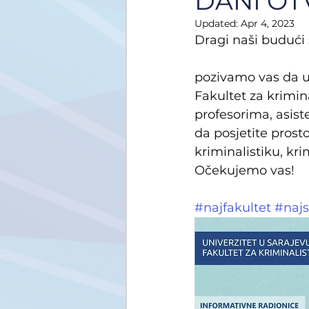
DANI OT
Updated:
Apr 4, 2023
Dragi naši budući 
pozivamo vas da u 
Fakultet za krimina
profesorima, asist
da posjetite prosto
kriminalistiku, kri
Očekujemo vas!
#najfakultet
#najs