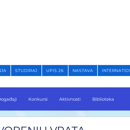
STIKU,
KRIMINOLOGIJU 
NJA
STUDIRAJ
UPIS 26
NASTAVA
INTERNATIO
ogađaji
Konkursi
Aktivnosti
Biblioteka