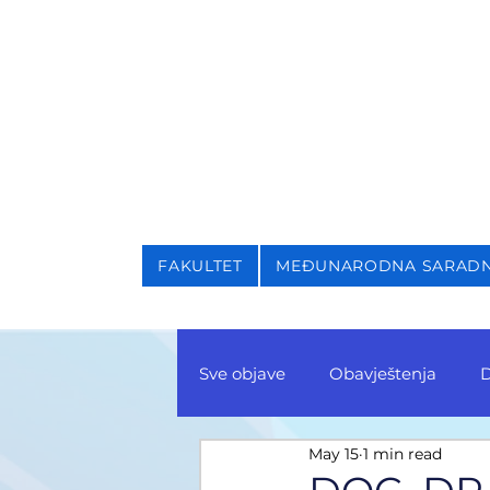
NIVERZITET U SARAJEVU
AKULTET ZA KRIMINALI
FAKULTET
MEĐUNARODNA SARAD
Sve objave
Obavještenja
D
May 15
1 min read