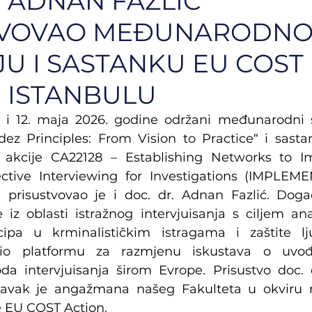
. ADNAN FAZLIĆ
TVOVAO MEĐUNARODN
JU I SASTANKU EU COST
U ISTANBULU
. i 12. maja 2026. godine održani međunarodni s
ez Principles: From Vision to Practice“ i sast
akcije CA22128 – Establishing Networks to I
ective Interviewing for Investigations (IMPLEM
prisustvovao je i doc. dr. Adnan Fazlić. Događ
 iz oblasti istražnog intervjuisanja s ciljem ana
ipa u krminalističkim istragama i zaštite lju
žio platformu za razmjenu iskustava o uvođ
a intervjuisanja širom Evrope. Prisustvo doc. d
avak je angažmana našeg Fakulteta u okviru 
e EU COST Action.