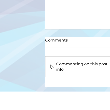
Comments
Commenting on this post is
info.
Upis na III ciklus studija