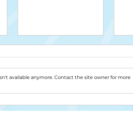
n't available anymore. Contact the site owner for more
Upis na II ciklus studija
Drug
cikl
Misija i vizija
FAKULTET ZA KRIMINALISTIKU,
KRIMINOLOGIJU I SIGURNOSNE STUDIJE
Struktura fakulteta
Univerzitet u Sarajevu
Studijski programi
Zmaja od Bosne 8
Nastavni plan i progra