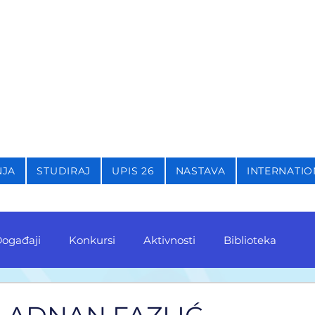
STIKU,
KRIMINOLOGIJU 
NJA
STUDIRAJ
UPIS 26
NASTAVA
INTERNATIO
ogađaji
Konkursi
Aktivnosti
Biblioteka