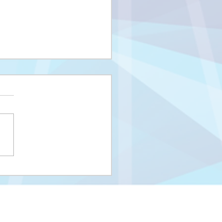
i upisni rok na I
us i Integrisani studij
eUNSA
Univerzitet u Sarajevu
Zakoni i propisi UNSA
Kontakti
m