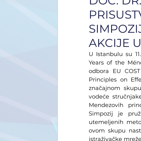
DOC. DR
PRISUS
SIMPOZI
AKCIJE 
U Istanbulu su 11
Years of the Ménd
odbora EU COST 
Principles on Eff
značajnom skupu 
vodeće stručnjake
Mendezovih princ
Simpozij je pru
utemeljenih metod
ovom skupu nast
istraživačke mrež