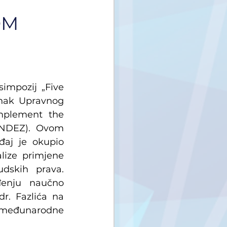
OM
impozij „Five 
anak Upravnog 
mplement the 
ENDEZ). Ovom 
aj je okupio 
lize primjene 
dskih prava. 
enju naučno 
r. Fazlića na 
međunarodne 