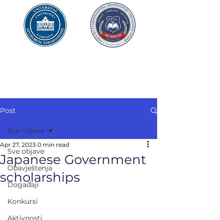
UNIVERZITET U SARAJEVU
FAKULTET ZA
KRIMINALISTIKU,
KRIMINOLOGIJU
I SIGURNOSNE STUDIJE
Post
Sve objave
Apr 27, 2023
0 min read
Sve objave
Japanese Government
Obavještenja
scholarships
Događaji
Konkursi
Aktivnosti