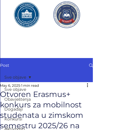
UNIVERZITET U SARAJEVU
FAKULTET ZA
KRIMINALISTIKU,
KRIMINOLOGIJU
I SIGURNOSNE STUDIJE
Post
Sve objave
May 6, 2025
1 min read
Sve objave
Otvoren Erasmus+
Obavještenja
konkurs za mobilnost
Događaji
studenata u zimskom
Konkursi
semestru 2025/26 na
Aktivnosti