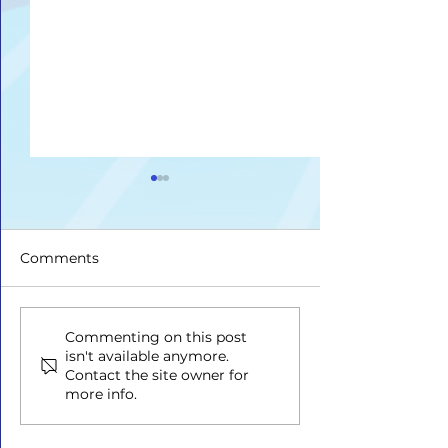
Comments
Upis na II ciklus studija
Drugi upisni ro
Commenting on this post
isn't available anymore.
ciklus i Integri
Contact the site owner for
studij
more info.