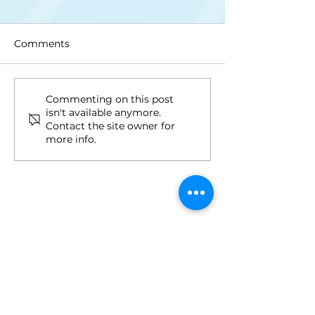
Comments
Upis na II ciklus studija
Drugi upisni ro
Commenting on this post
isn't available anymore.
ciklus i Integri
Contact the site owner for
studij
more info.