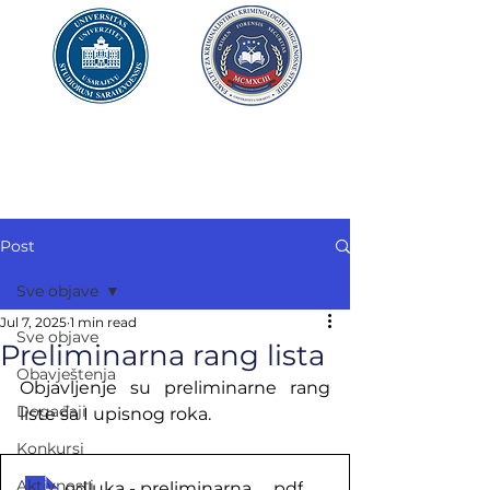
UNIVERZITET U SARAJEVU
FAKULTET ZA
KRIMINALISTIKU,
KRIMINOLOGIJU
I SIGURNOSNE STUDIJE
Post
Sve objave
Jul 7, 2025
1 min read
Sve objave
Preliminarna rang lista
Obavještenja
Objavljenje su preliminarne rang 
Događaji
liste sa I upisnog roka.
Konkursi
Aktivnosti
odluka - preliminarna rang lista
.pdf