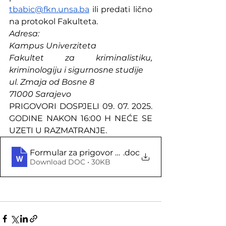
tbabic@fkn.unsa.ba
 ili predati lično 
na protokol Fakulteta. 
Adresa:
Kampus Univerziteta
Fakultet za kriminalistiku, 
kriminologiju i sigurnosne studije 
ul. Zmaja od Bosne 8
71000 Sarajevo
PRIGOVORI DOSPJELI 09. 07. 2025. 
GODINE NAKON 16:00 H NEĆE SE 
UZETI U RAZMATRANJE.
.doc
Formular za prigovor na preliminarnu rang listu
Download DOC • 30KB