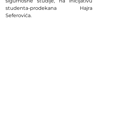
sigurnosne studije, na inicijativu 
studenta-prodekana Hajra 
Seferovića.