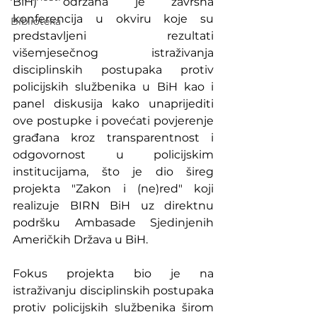
BiH) održana je završna 
konferencija u okviru koje su 
Biblioteka
predstavljeni rezultati 
višemjesečnog istraživanja 
disciplinskih postupaka protiv 
policijskih službenika u BiH kao i 
panel diskusija kako unaprijediti 
ove postupke i povećati povjerenje 
građana kroz transparentnost i 
odgovornost u policijskim 
institucijama, što je dio šireg 
projekta "Zakon i (ne)red" koji 
realizuje BIRN BiH uz direktnu 
podršku Ambasade Sjedinjenih 
Američkih Država u BiH.
Fokus projekta bio je na 
istraživanju disciplinskih postupaka 
protiv policijskih službenika širom 