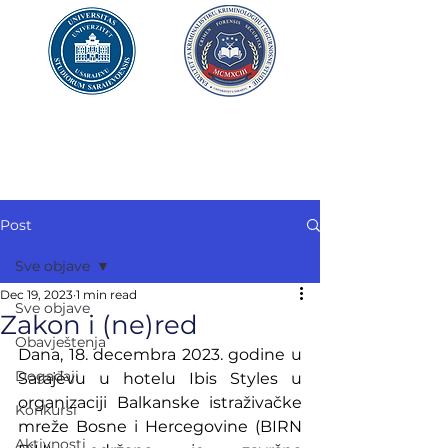
UNIVERZITET U SARAJEVU
FAKULTET ZA
KRIMINALISTIKU,
KRIMINOLOGIJU
I SIGURNOSNE STUDIJE
Post
Sve objave
Dec 19, 2023
1 min read
Sve objave
Zakon i (ne)red
Obavještenja
Dana, 18. decembra 2023. godine u 
Događaji
Sarajevu u hotelu Ibis Styles u 
organizaciji Balkanske istraživačke 
Konkursi
mreže Bosne i Hercegovine (BIRN 
Aktivnosti