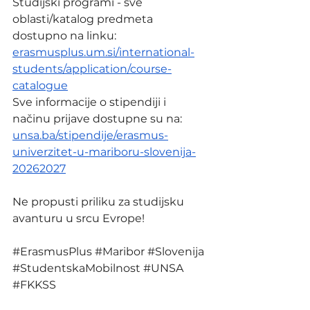
Studijski programi - sve 
oblasti/katalog predmeta 
dostupno na linku:  
erasmusplus.um.si/international-
students/application/course-
catalogue
Sve informacije o stipendiji i 
načinu prijave dostupne su na: 
unsa.ba/stipendije/erasmus-
univerzitet-u-mariboru-slovenija-
20262027
Ne propusti priliku za studijsku 
avanturu u srcu Evrope!
#ErasmusPlus
#Maribor
#Slovenija
#StudentskaMobilnost
#UNSA
#FKKSS