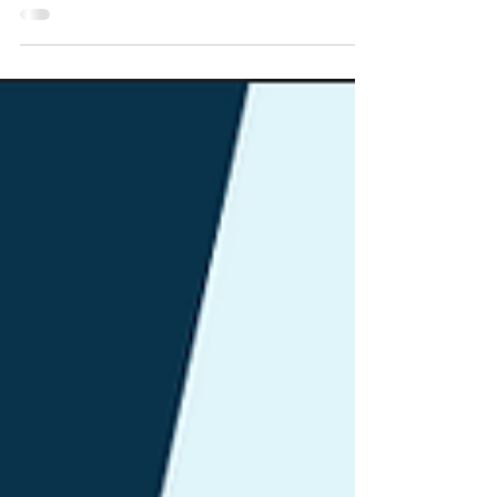
bachelor i master studente Destinacija:
Maribor, Slovenija Period: zimski
semestar 2026/2027; u trajanju 1
semestar Rok prijave: 25. maj 2026.
Studijski programi - sve oblasti/katalog
predmeta dostupno na linku:
erasmusplus.um.si/international-
students/application/course-catalogue
Sve informacije o stipendiji i načinu
prijave dostupne su na:
unsa.ba/stipendije/erasmus-univerzitet-
u-mariboru-slovenija-202