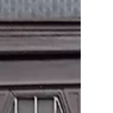
Publikacija pod nazivom „Security,
Defence, and the Future of Europe
Views from the Capitals“ predstavlja
značajan doprinos savremen