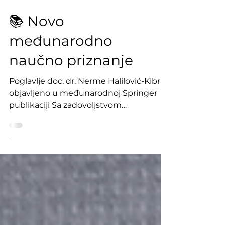
May 6
1 min read
📚 Novo
međunarodno
naučno priznanje
Poglavlje doc. dr. Nerme Halilović-Kibrić
objavljeno u međunarodnoj Springer
publikaciji Sa zadovoljstvom
objavljujemo da je poglavlje “Between
Wars and Worries: Why Bosnia and
Herzegovina Needs a New Security
Compass” , autorice prof. dr. Nerme
Halilović-Kibrić, objavljeno u
međunarodnoj naučnoj publikaciji
renomiranog izdavača Springer Nature.