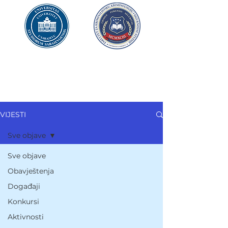
UNIVERZITET U SARAJEVU
FAKULTET ZA
KRIMINALISTIKU,
KRIMINOLOGIJU
I SIGURNOSNE STUDIJE
VIJESTI
Sve objave
Sve objave
Obavještenja
Događaji
Konkursi
Aktivnosti