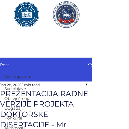
UNIVERZITET U SARAJEVU
FAKULTET ZA
KRIMINALISTIKU,
KRIMINOLOGIJU
I SIGURNOSNE STUDIJE
Post
Sve objave
Jan 28, 2025
1 min read
Sve objave
PREZENTACIJA RADNE
Obavještenja
VERZIJE PROJEKTA
Događaji
DOKTORSKE
Konkursi
DISERTACIJE - Mr.
Aktivnosti