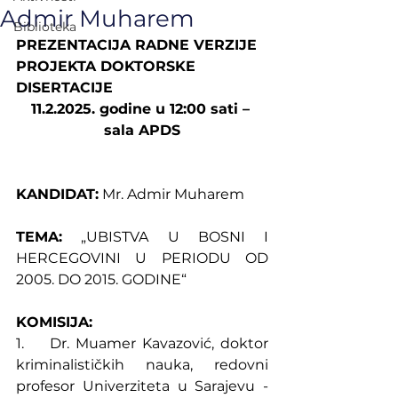
Admir Muharem
Biblioteka
PREZENTACIJA RADNE VERZIJE 
PROJEKTA DOKTORSKE 
DISERTACIJE
11.2.2025. godine u 12:00 sati – 
sala APDS
KANDIDAT:
 Mr. Admir Muharem
TEMA:
 „UBISTVA U BOSNI I 
HERCEGOVINI U PERIODU OD 
2005. DO 2015. GODINE“
KOMISIJA:
1.    Dr. Muamer Kavazović, doktor 
kriminalističkih nauka, redovni 
profesor Univerziteta u Sarajevu - 