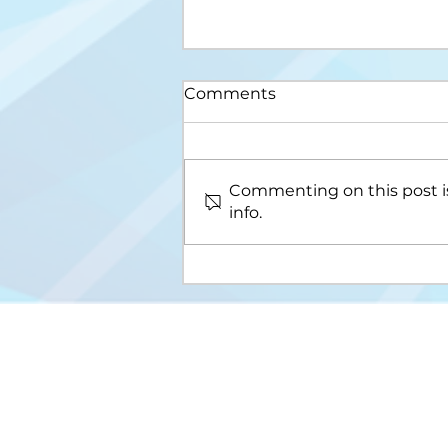
Comments
Commenting on this post is
info.
Upis na III ciklus studija