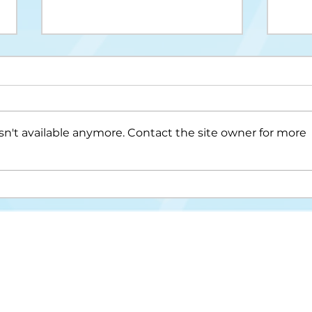
n't available anymore. Contact the site owner for more
Upis na II ciklus studija
Drug
cikl
Misija i vizija
FAKULTET ZA KRIMINALISTIKU,
KRIMINOLOGIJU I SIGURNOSNE STUDIJE
Struktura fakulteta
Univerzitet u Sarajevu
Studijski programi
Zmaja od Bosne 8
Nastavni plan i progra
71000 Sarajevo
Novosti
Bosna i Hercegovina
Međunarodna saradnja
📞 Tel: +387 33 561 200
Kontakt
📧 E-mail:
fkn@fkn.unsa.ba
Studentska služba