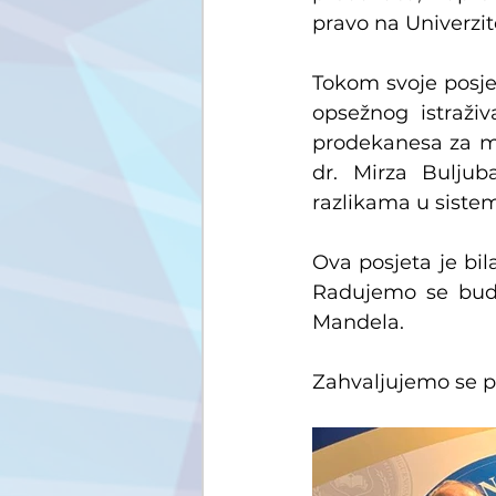
pravo na Univerzi
Tokom svoje posjet
opsežnog istraživ
prodekanesa za međ
dr. Mirza Buljub
razlikama u siste
Ova posjeta je bil
Radujemo se budu
Mandela.
Zahvaljujemo se p