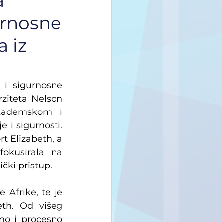
a
gurnosne
 iz
 i sigurnosne 
ziteta Nelson 
kademskom i 
 i sigurnosti. 
t Elizabeth, a 
okusirala na 
čki pristup.
Afrike, te je 
th. Od višeg 
no i procesno 