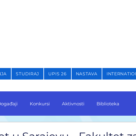
STIKU,
KRIMINOLOGIJU 
NJA
STUDIRAJ
UPIS 26
NASTAVA
INTERNATIO
ogađaji
Konkursi
Aktivnosti
Biblioteka