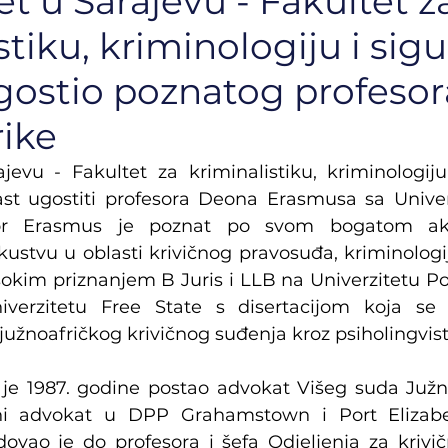
et u Sarajevu - Fakultet z
stiku, kriminologiju i si
gostio poznatog profesora
rike
ajevu - Fakultet za kriminalistiku, kriminologiju
ast ugostiti profesora Deona Erasmusa sa Univer
sor Erasmus je poznat po svom bogatom a
ustvu u oblasti krivičnog pravosuđa, kriminologije
sokim priznanjem B Juris i LLB na Univerzitetu Por
iverzitetu Free State s disertacijom koja se f
južnoafričkog krivičnog suđenja kroz psiholingvisti
je 1987. godine postao advokat Višeg suda Južne 
ni advokat u DPP Grahamstown i Port Elizabe
ovao je do profesora i šefa Odjeljenja za krivič