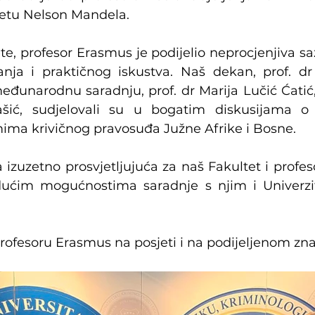
tetu Nelson Mandela.
e, profesor Erasmus je podijelio neprocjenjiva saz
anja i praktičnog iskustva. Naš dekan, prof. dr
unarodnu saradnju, prof. dr Marija Lučić Ćatić, i 
ašić, sudjelovali su u bogatim diskusijama o s
mima krivičnog pravosuđa Južne Afrike i Bosne.
a izuzetno prosvjetljujuća za naš Fakultet i profe
ćim mogućnostima saradnje s njim i Univerzi
rofesoru Erasmus na posjeti i na podijeljenom zna