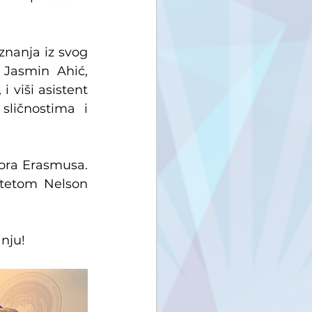
nanja iz svog 
 Jasmin Ahić, 
viši asistent 
ličnostima i 
sora Erasmusa. 
tetom Nelson 
nju!