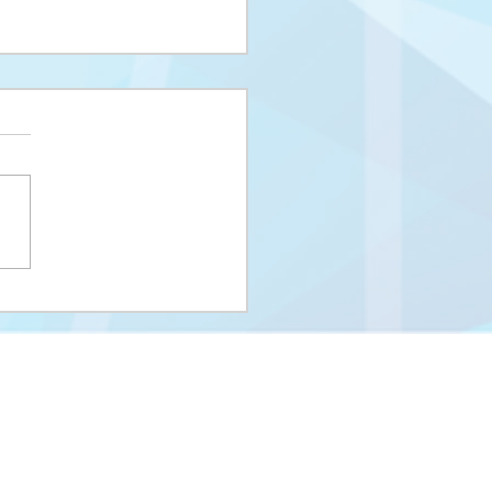
i upisni rok na I
us i Integrisani studij
eUNSA
Univerzitet u Sarajevu
Zakoni i propisi UNSA
Kontakti
m
Stara stranica