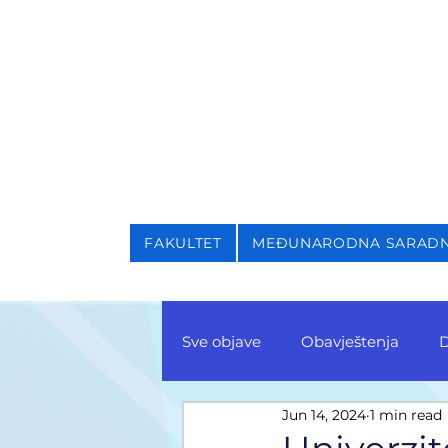
NIVERZITET U SARAJEVU
AKULTET ZA KRIMINALI
FAKULTET
MEĐUNARODNA SARAD
Sve objave
Obavještenja
D
Jun 14, 2024
1 min read