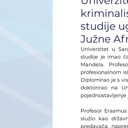
Univerzit
kriminali
studije u
Južne Af
Univerzitet u Sar
studije je imao č
Mandela. Profe
profesionalnom isk
Diplomirao je s vi
doktorirao na Un
pojednostavljenje 
Profesor Erasmus 
služio kao držav
predavača, napred